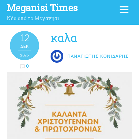
Meganisi Times
Νέα από το Μεγανήσι
καλα
12
ΔΕΚ
2025
ΠΑΝΑΓΙΏΤΗΣ ΚΟΝΙΔΆΡΗΣ
0