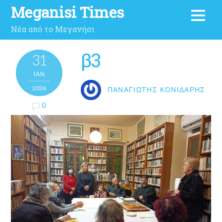
Meganisi Times
Νέα από το Μεγανήσι
β3
31
ΙΑΝ
2026
ΠΑΝΑΓΙΏΤΗΣ ΚΟΝΙΔΆΡΗΣ
0