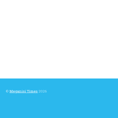
©
Meganisi Times
2026