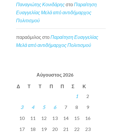
Παναγιώτης Κονιδάρης
στο
Παραίτηση
Ευαγγελίας Μελά από αντιδήμαρχος
Πολιτισμού
παραόμιλος
στο
Παραίτηση Ευαγγελίας
Μελά από αντιδήμαρχος Πολιτισμού
Αύγουστος 2026
Δ
Τ
Τ
Π
Π
Σ
Κ
1
2
3
4
5
6
7
8
9
10
11
12
13
14
15
16
17
18
19
20
21
22
23