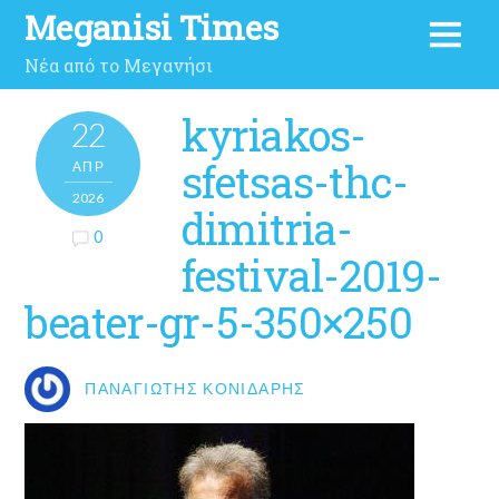
Meganisi Times
Νέα από το Μεγανήσι
kyriakos-
22
sfetsas-thc-
ΑΠΡ
2026
dimitria-
0
festival-2019-
beater-gr-5-350×250
ΠΑΝΑΓΙΏΤΗΣ ΚΟΝΙΔΆΡΗΣ