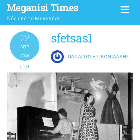
Meganisi Times
Νέα από το Μεγανήσι
sfetsas1
22
ΑΠΡ
2026
ΠΑΝΑΓΙΏΤΗΣ ΚΟΝΙΔΆΡΗΣ
0