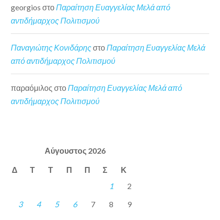
georgios
στο
Παραίτηση Ευαγγελίας Μελά από
αντιδήμαρχος Πολιτισμού
Παναγιώτης Κονιδάρης
στο
Παραίτηση Ευαγγελίας Μελά
από αντιδήμαρχος Πολιτισμού
παραόμιλος
στο
Παραίτηση Ευαγγελίας Μελά από
αντιδήμαρχος Πολιτισμού
Αύγουστος 2026
Δ
Τ
Τ
Π
Π
Σ
Κ
1
2
3
4
5
6
7
8
9