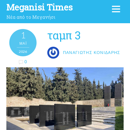
Meganisi Times
Νέα από το Μεγανήσι
ταμπ 3
1
ΜΑΪ́
2026
ΠΑΝΑΓΙΏΤΗΣ ΚΟΝΙΔΆΡΗΣ
0