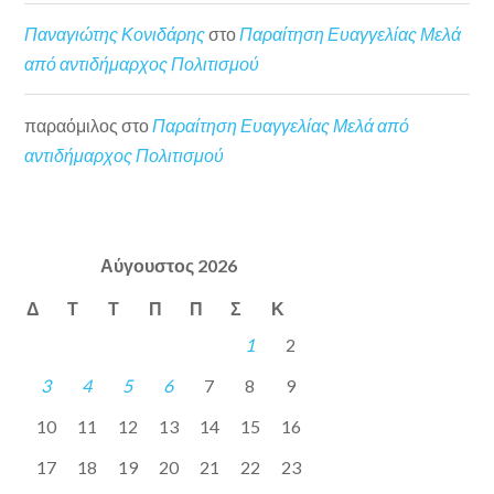
Παναγιώτης Κονιδάρης
στο
Παραίτηση Ευαγγελίας Μελά
από αντιδήμαρχος Πολιτισμού
παραόμιλος
στο
Παραίτηση Ευαγγελίας Μελά από
αντιδήμαρχος Πολιτισμού
Αύγουστος 2026
Δ
Τ
Τ
Π
Π
Σ
Κ
1
2
3
4
5
6
7
8
9
10
11
12
13
14
15
16
17
18
19
20
21
22
23