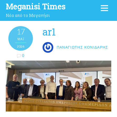
Meganisi Times
Νέα από το Μεγανήσι
ar1
17
ΜΑΪ́
2026
ΠΑΝΑΓΙΏΤΗΣ ΚΟΝΙΔΆΡΗΣ
0