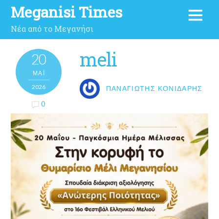
Meganisi Times
Νέα από το Μεγανήσι
meli
20
ΜΑΪ́
2026
ΠΑΝΑΓΙΏΤΗΣ ΚΟΝΙΔΆΡΗΣ
0