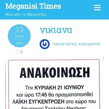
Meganisi Times
Νέα από το Μεγανήσι
νικιανα
23
ΙΟΎΝ
2026
ΠΑΝΑΓΙΏΤΗΣ ΚΟΝΙΔΆΡΗΣ
0