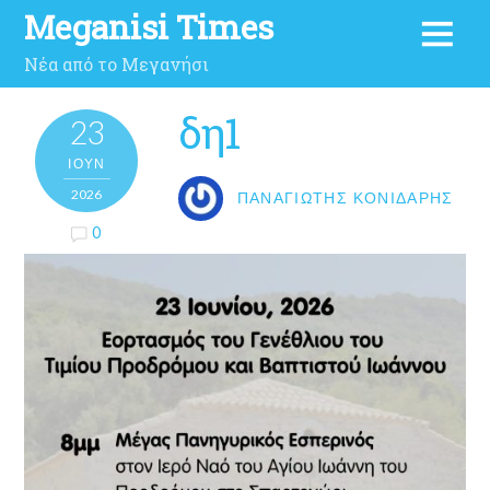
Meganisi Times
Νέα από το Μεγανήσι
δη1
23
ΙΟΎΝ
2026
ΠΑΝΑΓΙΏΤΗΣ ΚΟΝΙΔΆΡΗΣ
0