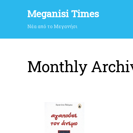
Meganisi Times
Νέα από το Μεγανήσι
Monthly Archi