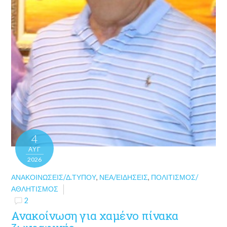
4
ΑΥΓ
2026
ΑΝΑΚΟΙΝΏΣΕΙΣ/Δ.ΤΎΠΟΥ
,
ΝΈΑ/ΕΙΔΉΣΕΙΣ
,
ΠΟΛΙΤΙΣΜΌΣ/
ΑΘΛΗΤΙΣΜΌΣ
2
Ανακοίνωση για χαμένο πίνακα