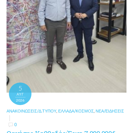
5
ΑΥΓ
2026
ΑΝΑΚΟΙΝΏΣΕΙΣ/Δ.ΤΎΠΟΥ
,
ΕΛΛΆΔΑ/ΚΌΣΜΟΣ
,
ΝΈΑ/ΕΙΔΉΣΕΙΣ
0