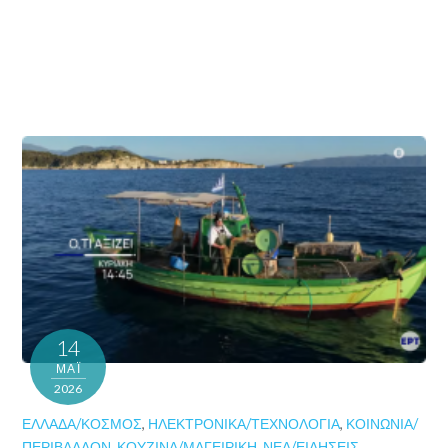
14
ΜΑΪ́
2026
ΕΛΛΆΔΑ/ΚΌΣΜΟΣ
,
ΗΛΕΚΤΡΟΝΙΚΆ/ΤΕΧΝΟΛΟΓΊΑ
,
ΚΟΙΝΩΝΊΑ/
ΠΕΡΙΒΆΛΛΟΝ
,
ΚΟΥΖΊΝΑ/ΜΑΓΕΙΡΙΚΉ
,
ΝΈΑ/ΕΙΔΉΣΕΙΣ
,