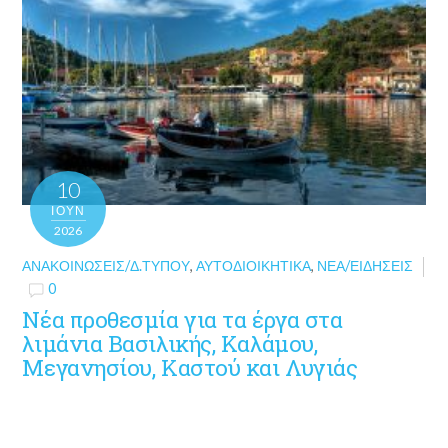
10
ΙΟΎΝ
2026
ΑΝΑΚΟΙΝΏΣΕΙΣ/Δ.ΤΎΠΟΥ
,
ΑΥΤΟΔΙΟΙΚΗΤΙΚΆ
,
ΝΈΑ/ΕΙΔΉΣΕΙΣ
0
Νέα προθεσμία για τα έργα στα
λιμάνια Βασιλικής, Καλάμου,
Μεγανησίου, Καστού και Λυγιάς