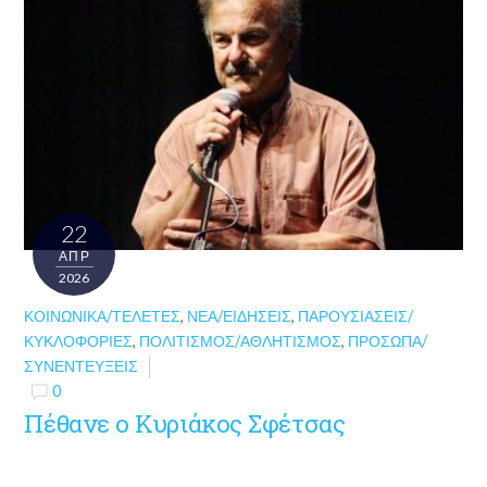
22
ΑΠΡ
2026
ΚΟΙΝΩΝΙΚΆ/ΤΕΛΕΤΈΣ
,
ΝΈΑ/ΕΙΔΉΣΕΙΣ
,
ΠΑΡΟΥΣΙΆΣΕΙΣ/
ΚΥΚΛΟΦΟΡΊΕΣ
,
ΠΟΛΙΤΙΣΜΌΣ/ΑΘΛΗΤΙΣΜΌΣ
,
ΠΡΌΣΩΠΑ/
ΣΥΝΕΝΤΕΎΞΕΙΣ
0
Πέθανε ο Κυριάκος Σφέτσας