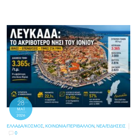
28
ΜΑΪ́
2026
ΕΛΛΆΔΑ/ΚΌΣΜΟΣ
,
ΚΟΙΝΩΝΊΑ/ΠΕΡΙΒΆΛΛΟΝ
,
ΝΈΑ/ΕΙΔΉΣΕΙΣ
0