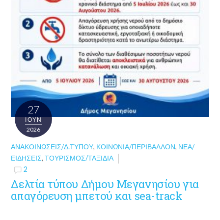
27
ΙΟΎΝ
2026
ΑΝΑΚΟΙΝΏΣΕΙΣ/Δ.ΤΎΠΟΥ
,
ΚΟΙΝΩΝΊΑ/ΠΕΡΙΒΆΛΛΟΝ
,
ΝΈΑ/
ΕΙΔΉΣΕΙΣ
,
ΤΟΥΡΙΣΜΌΣ/ΤΑΞΊΔΙΑ
2
Δελτία τύπου Δήμου Μεγανησίου για
απαγόρευση μπετού και sea-track