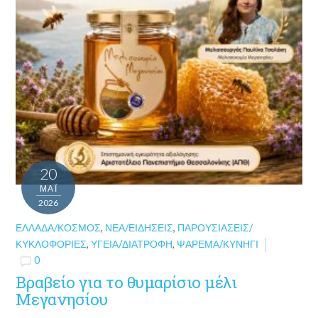
20
ΜΑΪ́
2026
ΕΛΛΆΔΑ/ΚΌΣΜΟΣ
,
ΝΈΑ/ΕΙΔΉΣΕΙΣ
,
ΠΑΡΟΥΣΙΆΣΕΙΣ/
ΚΥΚΛΟΦΟΡΊΕΣ
,
ΥΓΕΊΑ/ΔΙΑΤΡΟΦΉ
,
ΨΆΡΕΜΑ/ΚΥΝΉΓΙ
0
Βραβείο για το θυμαρίσιο μέλι
Μεγανησίου