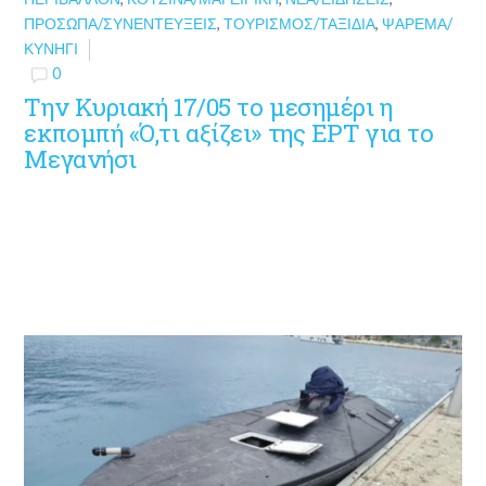
ΠΡΌΣΩΠΑ/ΣΥΝΕΝΤΕΎΞΕΙΣ
,
ΤΟΥΡΙΣΜΌΣ/ΤΑΞΊΔΙΑ
,
ΨΆΡΕΜΑ/
ΚΥΝΉΓΙ
0
Την Κυριακή 17/05 το μεσημέρι η
εκπομπή «Ό,τι αξίζει» της ΕΡΤ για το
Μεγανήσι