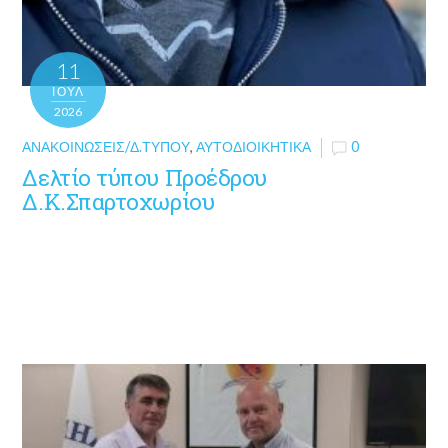
11
ΙΟΎΛ
2026
ΑΝΑΚΟΙΝΏΣΕΙΣ/Δ.ΤΎΠΟΥ
,
ΑΥΤΟΔΙΟΙΚΗΤΙΚΆ
0
Δελτίο τύπου Προέδρου
Δ.Κ.Σπαρτοχωρίου