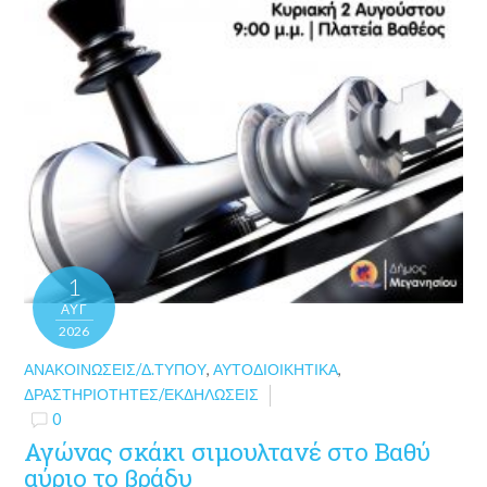
1
ΑΥΓ
2026
ΑΝΑΚΟΙΝΏΣΕΙΣ/Δ.ΤΎΠΟΥ
,
ΑΥΤΟΔΙΟΙΚΗΤΙΚΆ
,
ΔΡΑΣΤΗΡΙΌΤΗΤΕΣ/ΕΚΔΗΛΏΣΕΙΣ
0
Αγώνας σκάκι σιμουλτανέ στο Βαθύ
αύριο το βράδυ