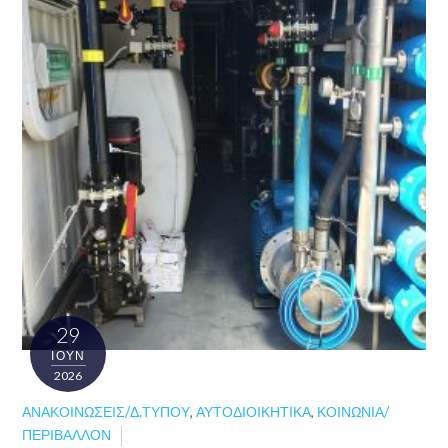
29
ΙΟΎΝ
2026
ΑΝΑΚΟΙΝΏΣΕΙΣ/Δ.ΤΎΠΟΥ
,
ΑΥΤΟΔΙΟΙΚΗΤΙΚΆ
,
ΚΟΙΝΩΝΊΑ/
ΠΕΡΙΒΆΛΛΟΝ