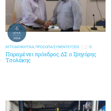
6
ΙΟΎΛ
2026
ΑΥΤΟΔΙΟΙΚΗΤΙΚΆ
,
ΠΡΌΣΩΠΑ/ΣΥΝΕΝΤΕΎΞΕΙΣ
0
Παραμένει πρόεδρος ΔΣ ο Γρηγόρης
Τσολάκης