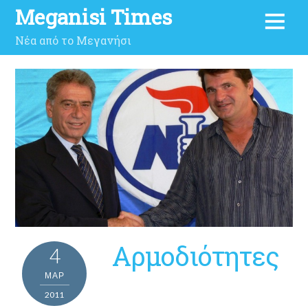
Meganisi Times
Νέα από το Μεγανήσι
Αρμοδιότητες
4
ΜΑΡ
2011