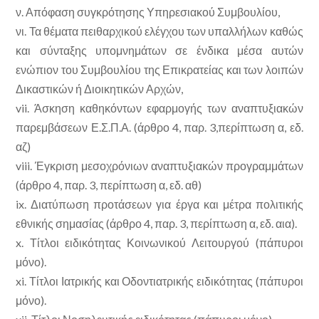
ν. Απόφαση συγκρότησης Υπηρεσιακού Συμβουλίου,
νι. Τα θέματα πειθαρχικού ελέγχου των υπαλλήλων καθώς
και σύνταξης υπομνημάτων σε ένδικα μέσα αυτών
ενώπιον του Συμβουλίου της Επικρατείας και των λοιπών
Δικαστικών ή Διοικητικών Αρχών,
vii. Άσκηση καθηκόντων εφαρμογής των αναπτυξιακών
παρεμβάσεων Ε.Σ.Π.Α. (άρθρο 4, παρ. 3,περίπτωση α, εδ.
αζ)
viii. Έγκριση μεσοχρόνιων αναπτυξιακών προγραμμάτων
(άρθρο 4, παρ. 3, περίπτωση α, εδ. αθ)
ix. Διατύπωση προτάσεων για έργα και μέτρα πολιτικής
εθνικής σημασίας (άρθρο 4, παρ. 3, περίπτωση α, εδ. αια).
x. Τίτλοι ειδικότητας Κοινωνικού Λειτουργού (πάπυροι
μόνο).
xi. Τίτλοι Ιατρικής και Οδοντιατρικής ειδικότητας (πάπυροι
μόνο).