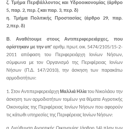
ζ. Τμήμα Περιβάλλοντος και Υδροοικονομίας (άρθρο
5, παρ. 2, περ. ζ και παρ. 3, περ. δ)
η. Τμήμα Πολιτικής Προστασίας (άρθρο 29, παρ.
2,περ. δ)
Β. Αναθέτουμε στους Αντιπεριφερειάρχες, που
ορίστηκαν με την υπ’
αριθμ. πρωτ. οικ. 5474/2105/15-2-
2011 απόφαση του Περιφερειάρχη Ιονίων Νήσων,
σύμφωνα με τον Οργανισμό της Περιφέρειας Ιονίων
Νήσων (Π.Δ. 147/2010), την άσκηση των παρακάτω
αρμοδιοτήτων:
1. Στον Αντιπεριφερειάρχη
Μαλλιά Ηλία
του Νικολάου την
άσκηση των αρμοδιοτήτων τομέων για θέματα Αγροτικής
Οικονομίας της Περιφέρειας Ιονίων Νήσων που αφορούν
τις κάτωθι υπηρεσίες της Περιφέρειας Ιονίων Νήσων:
α. Διεύθυνση Αγροτικής Οικονομίας (άρθρο 14) πλην των