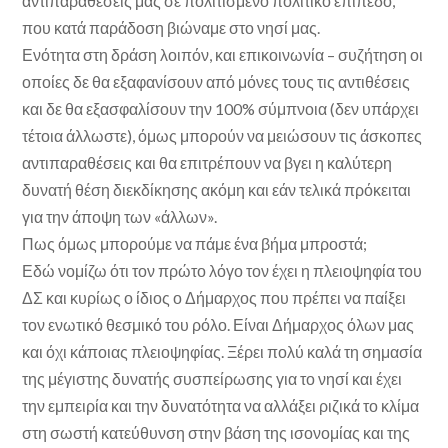
αντιπαραθέσεις μας σε πολιτισμένο πολιτικό επίπεδο,
που κατά παράδοση βιώναμε στο νησί μας.
Ενότητα στη δράση λοιπόν, και επικοινωνία – συζήτηση οι
οποίες δε θα εξαφανίσουν από μόνες τους τις αντιθέσεις
και δε θα εξασφαλίσουν την 100% σύμπνοια (δεν υπάρχει
τέτοια άλλωστε), όμως μπορούν να μειώσουν τις άσκοπες
αντιπαραθέσεις και θα επιτρέπουν να βγει η καλύτερη
δυνατή θέση διεκδίκησης ακόμη και εάν τελικά πρόκειται
για την άποψη των «άλλων».
Πως όμως μπορούμε να πάμε ένα βήμα μπροστά;
Εδώ νομίζω ότι τον πρώτο λόγο τον έχει η πλειοψηφία του
ΔΣ και κυρίως ο ίδιος ο Δήμαρχος που πρέπει να παίξει
τον ενωτικό θεσμικό του ρόλο. Είναι Δήμαρχος όλων μας
και όχι κάποιας πλειοψηφίας. Ξέρει πολύ καλά τη σημασία
της μέγιστης δυνατής συσπείρωσης για το νησί και έχει
την εμπειρία και την δυνατότητα να αλλάξει ριζικά το κλίμα
στη σωστή κατεύθυνση στην βάση της ισονομίας και της