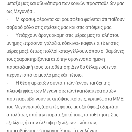
μεταξύ μας και αδυνάτισμα των κοινών προσπαθειών μας
ως Μεγανήσι.
· Μικροσυμφέροντα και ρουσφέτια φαίνεται ότι παίζουν
σοβαρό ρόλο στις σχέσεις μας και στις απόψεις μας.
· Υπάρχουν άραγε ακόμη στις μέρες μας τα αλήστου
μνήμης «πράσινα, γαλάζια, κόκκινα» καφενεία, (bar στις
μέρες μας), όπως πολλοί καταγγέλλουν, όπου οι θαμώνες
τους χαρακτηρίζονται από την ομογενοποιημένη
παραταξιακή τους τοποθέτηση; Δεν θα θέλαμε ούτε να
περνάει από το μυαλό μας κάτι τέτοιο.
· Η θέση αρκετών συντοπιτών (εννοείται όχι της
πλειοψηφίας των Μεγανησιωτών) και ιδιαίτερα αυτών
που παρεμβαίνουν με απόψεις, κρίσεις, κριτικές στα ΜΜΕ
του Μεγανησιού, (αρκετές φορές με οξύ ύφος) εξαρτάται
απολύτως από την παραταξιακή τους τοποθέτηση. Στις
εξελίξεις ή στην έλλειψη εξελίξεων – λύσεων,
παρεμβαίνουμε (πανηγυρίζουμε ή αναλόγως