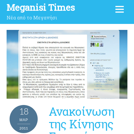
Meganisi Times
Νέα από το Μεγανήσι
Ανακοίνωση
18
της Κίνησης
ΜΑΡ
2011