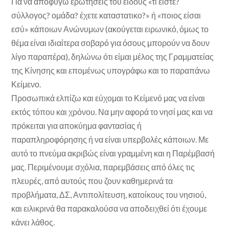
Για να αποφύγω ερωτήσεις του είδους «τι είστε?
σύλλογος? ομάδα? έχετε καταστατικο?» ή «ποιος είσαι
εσύ» κάποιων Ανώνυμων (ακούγεται ειρωνικό, όμως το
θέμα είναι ιδιαίτερα σοβαρό για όσους μπορούν να δουν
λίγο παραπέρα), δηλώνω ότι είμαι μέλος της Γραμματείας
της Κίνησης και επομένως υπογράφω και το παραπάνω
Κείμενο.
Προσωπικά ελπίζω και εύχομαι το Κείμενό μας να είναι
εκτός τόπου και χρόνου. Να μην αφορά το νησί μας και να
πρόκειται για αποκύημα φαντασίας ή
παραπληροφόρησης ή να είναι υπερβολές κάποιων. Με
αυτό το πνεύμα ακριβώς είναι γραμμένη και η Παρέμβασή
μας. Περιμένουμε σχόλια, παρεμβάσεις από όλες τις
πλευρές, από αυτούς που ζουν καθημερινά τα
προβλήματα, ΔΣ, Αντιπολίτευση, κατοίκους του νησιού,
και ειλικρινά θα παρακαλούσα να αποδειχθεί ότι έχουμε
κάνει λάθος.