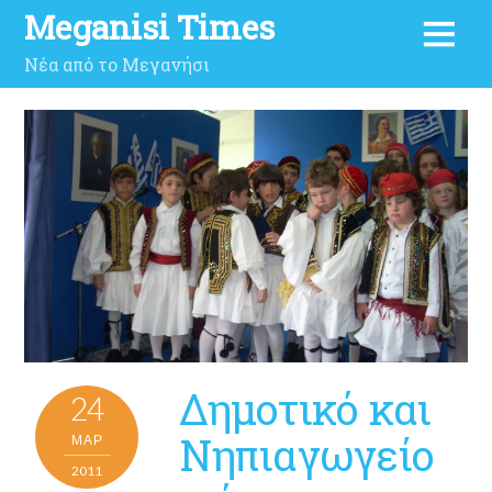
Meganisi Times
Νέα από το Μεγανήσι
Δημοτικό και
24
Νηπιαγωγείο
ΜΑΡ
2011