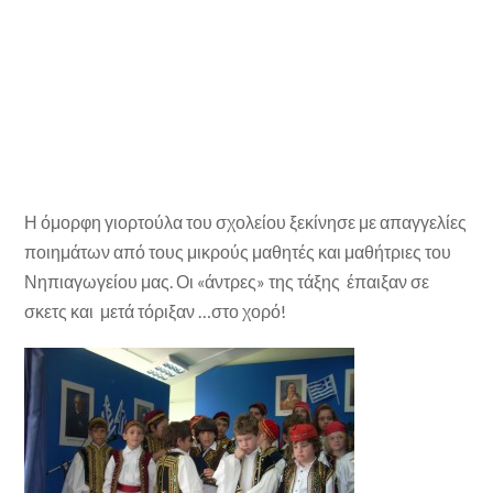
Η όμορφη γιορτούλα του σχολείου ξεκίνησε με απαγγελίες
ποιημάτων από τους μικρούς μαθητές και μαθήτριες του
Νηπιαγωγείου μας. Οι «άντρες» της τάξης έπαιξαν σε
σκετς και μετά τόριξαν …στο χορό!