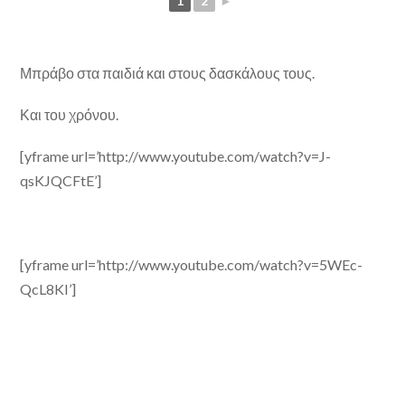
1
2
►
Μπράβο στα παιδιά και στους δασκάλους τους.
Και του χρόνου.
[yframe url=’http://www.youtube.com/watch?v=J-
qsKJQCFtE’]
[yframe url=’http://www.youtube.com/watch?v=5WEc-
QcL8KI’]