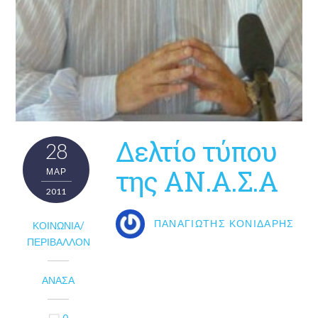
Δελτίο τύπου
28
της ΑΝ.Α.Σ.Α
ΜΑΡ
2011
ΠΑΝΑΓΙΏΤΗΣ ΚΟΝΙΔΆΡΗΣ
ΚΟΙΝΩΝΊΑ/
ΠΕΡΙΒΆΛΛΟΝ
ΑΝΑΣΑ