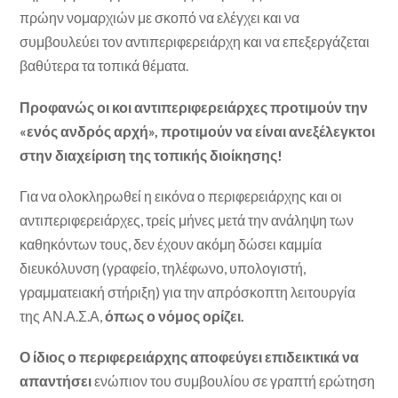
πρώην νομαρχιών με σκοπό να ελέγχει και να
συμβουλεύει τον αντιπεριφερειάρχη και να επεξεργάζεται
βαθύτερα τα τοπικά θέματα.
Προφανώς οι κοι αντιπεριφερειάρχες προτιμούν την
«ενός ανδρός αρχή», προτιμούν να είναι ανεξέλεγκτοι
στην διαχείριση της τοπικής διοίκησης!
Για να ολοκληρωθεί η εικόνα ο περιφερειάρχης και οι
αντιπεριφερειάρχες, τρείς μήνες μετά την ανάληψη των
καθηκόντων τους, δεν έχουν ακόμη δώσει καμμία
διευκόλυνση (γραφείο, τηλέφωνο, υπολογιστή,
γραμματειακή στήριξη) για την απρόσκοπτη λειτουργία
της ΑΝ.Α.Σ.Α,
όπως ο νόμος ορίζει.
Ο ίδιος ο περιφερειάρχης αποφεύγει επιδεικτικά να
απαντήσει
ενώπιον του συμβουλίου σε γραπτή ερώτηση