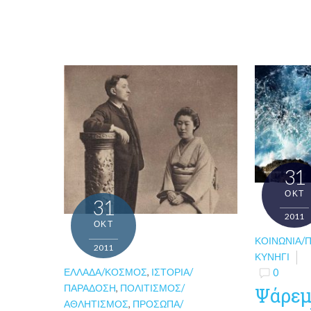
31
ΟΚΤ
31
2011
ΟΚΤ
ΚΟΙΝΩΝΊΑ/
2011
ΚΥΝΉΓΙ
ΕΛΛΆΔΑ/ΚΌΣΜΟΣ
,
ΙΣΤΟΡΊΑ/
0
ΠΑΡΆΔΟΣΗ
,
ΠΟΛΙΤΙΣΜΌΣ/
Ψάρεμ
ΑΘΛΗΤΙΣΜΌΣ
,
ΠΡΌΣΩΠΑ/