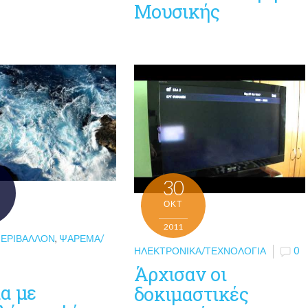
Μουσικής
30
ΟΚΤ
2011
ΠΕΡΙΒΆΛΛΟΝ
,
ΨΆΡΕΜΑ/
ΗΛΕΚΤΡΟΝΙΚΆ/ΤΕΧΝΟΛΟΓΊΑ
0
Άρχισαν οι
α με
δοκιμαστικές