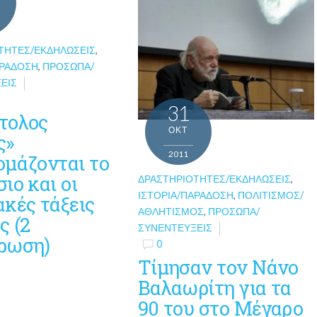
ΤΗΤΕΣ/ΕΚΔΗΛΏΣΕΙΣ
,
ΑΡΆΔΟΣΗ
,
ΠΡΌΣΩΠΑ/
ΕΙΣ
31
τολος
ΟΚΤ
ς»
2011
ομάζονται το
ιο και οι
ΔΡΑΣΤΗΡΙΌΤΗΤΕΣ/ΕΚΔΗΛΏΣΕΙΣ
,
ΙΣΤΟΡΊΑ/ΠΑΡΆΔΟΣΗ
,
ΠΟΛΙΤΙΣΜΌΣ/
κές τάξεις
ΑΘΛΗΤΙΣΜΌΣ
,
ΠΡΌΣΩΠΑ/
ς (2
ΣΥΝΕΝΤΕΎΞΕΙΣ
ρωση)
0
Τίμησαν τον Νάνο
Βαλαωρίτη για τα
90 του στο Μέγαρο