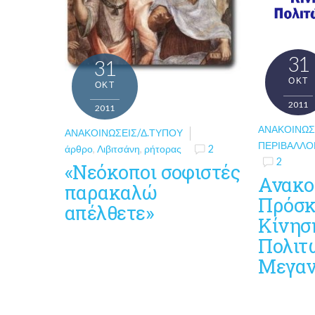
31
31
ΟΚΤ
ΟΚΤ
2011
2011
ΑΝΑΚΟΙΝΏΣ
ΑΝΑΚΟΙΝΏΣΕΙΣ/Δ.ΤΎΠΟΥ
ΠΕΡΙΒΆΛΛΟ
άρθρο
,
Λιβιτσάνη
,
ρήτορας
2
2
«Νεόκοποι σοφιστές
Ανακο
παρακαλώ
Πρόσκ
απέλθετε»
Κίνησ
Πολιτ
Μεγαν