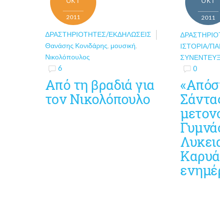
ΟΚΤ
ΟΚΤ
2011
2011
ΔΡΑΣΤΗΡΙΌΤΗΤΕΣ/ΕΚΔΗΛΏΣΕΙΣ
ΔΡΑΣΤΗΡΙΌ
Θανάσης Κονιδάρης
,
μουσική
,
ΙΣΤΟΡΊΑ/Π
Νικολόπουλος
ΣΥΝΕΝΤΕΎΞ
6
0
Από τη βραδιά για
«Απόσ
τον Νικολόπουλο
Σάντα
μετον
Γυμνάσ
Λυκεια
Καρυά
ενημέ