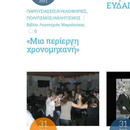
2011
ΕΥΔΑ
ΠΑΡΟΥΣΙΆΣΕΙΣ/ΚΥΚΛΟΦΟΡΊΕΣ
,
ΠΟΛΙΤΙΣΜΌΣ/ΑΘΛΗΤΙΣΜΌΣ
Βιβλία
,
Λογοτεχνία
,
Μαμαλούκας
0
«Μια περίεργη
χρονομηχανή»
31
31