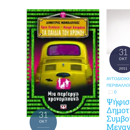
31
ΟΚΤ
2011
ΑΥΤΟΔΙΟΙΚ
ΠΕΡΙΒΆΛΛΟ
0
Ψήφισ
Δημοτ
31
Συμβο
ΟΚΤ
Μεγαν