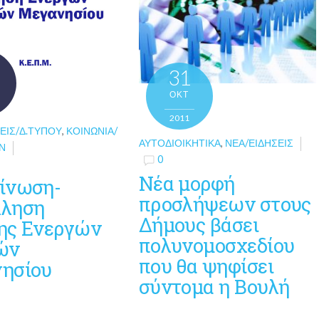
31
ΟΚΤ
2011
ΕΙΣ/Δ.ΤΎΠΟΥ
,
ΚΟΙΝΩΝΊΑ/
ΑΥΤΟΔΙΟΙΚΗΤΙΚΆ
,
ΝΈΑ/ΕΙΔΉΣΕΙΣ
Ν
0
Νέα μορφή
ίνωση-
προσλήψεων στους
ληση
Δήμους βάσει
ης Ενεργών
πολυνομοσχεδίου
ών
που θα ψηφίσει
ησίου
σύντομα η Βουλή