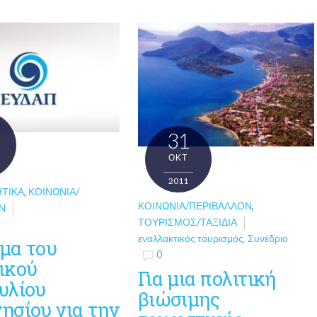
31
ΟΚΤ
2011
ΗΤΙΚΆ
,
ΚΟΙΝΩΝΊΑ/
ΚΟΙΝΩΝΊΑ/ΠΕΡΙΒΆΛΛΟΝ
,
Ν
ΤΟΥΡΙΣΜΌΣ/ΤΑΞΊΔΙΑ
εναλλακτικός τουρισμός
,
Συνέδριο
μα του
0
ικού
Για μια πολιτική
υλίου
βιώσιμης
ησίου για την