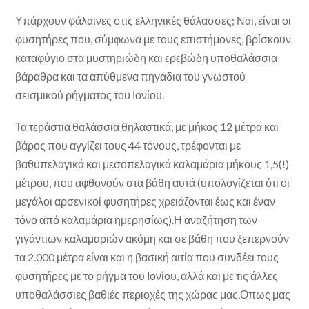
Υπάρχουν φάλαινες στις ελληνικές θάλασσες; Ναι, είναι οι
φυσητήρες που, σύμφωνα με τους επιστήμονες, βρίσκουν
καταφύγιο στα μυστηριώδη και ερεβώδη υποθαλάσσια
βάραθρα και τα απύθμενα πηγάδια του γνωστού
σεισμικού ρήγματος του Ιονίου.
Τα τεράστια θαλάσσια θηλαστικά, με μήκος 12 μέτρα και
βάρος που αγγίζει τους 44 τόνους, τρέφονται με
βαθυπελαγικά και μεσοπελαγικά καλαμάρια μήκους 1,5(!)
μέτρου, που αφθονούν στα βάθη αυτά (υπολογίζεται ότι οι
μεγάλοι αρσενικοί φυσητήρες χρειάζονται έως και έναν
τόνο από καλαμάρια ημερησίως).Η αναζήτηση των
γιγάντιων καλαμαριών ακόμη και σε βάθη που ξεπερνούν
τα 2.000 μέτρα είναι και η βασική αιτία που συνδέει τους
φυσητήρες με το ρήγμα του Ιονίου, αλλά και με τις άλλες
υποθαλάσσιες βαθιές περιοχές της χώρας μας.Οπως μας