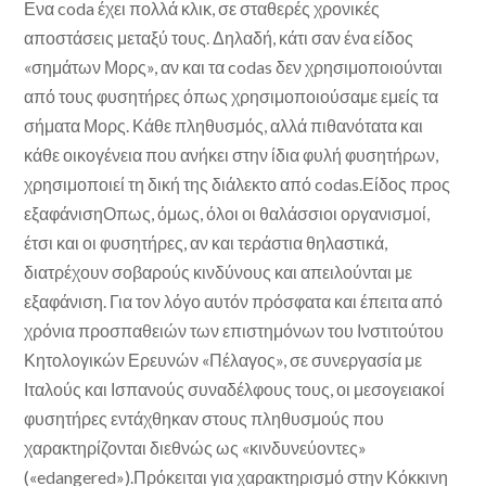
Ενα coda έχει πολλά κλικ, σε σταθερές χρονικές
αποστάσεις μεταξύ τους. Δηλαδή, κάτι σαν ένα είδος
«σημάτων Μορς», αν και τα codas δεν χρησιμοποιούνται
από τους φυσητήρες όπως χρησιμοποιούσαμε εμείς τα
σήματα Μορς. Κάθε πληθυσμός, αλλά πιθανότατα και
κάθε οικογένεια που ανήκει στην ίδια φυλή φυσητήρων,
χρησιμοποιεί τη δική της διάλεκτο από codas.Είδος προς
εξαφάνισηΟπως, όμως, όλοι οι θαλάσσιοι οργανισμοί,
έτσι και οι φυσητήρες, αν και τεράστια θηλαστικά,
διατρέχουν σοβαρούς κινδύνους και απειλούνται με
εξαφάνιση. Για τον λόγο αυτόν πρόσφατα και έπειτα από
χρόνια προσπαθειών των επιστημόνων του Ινστιτούτου
Κητολογικών Ερευνών «Πέλαγος», σε συνεργασία με
Ιταλούς και Ισπανούς συναδέλφους τους, οι μεσογειακοί
φυσητήρες εντάχθηκαν στους πληθυσμούς που
χαρακτηρίζονται διεθνώς ως «κινδυνεύοντες»
(«edangered»).Πρόκειται για χαρακτηρισμό στην Κόκκινη