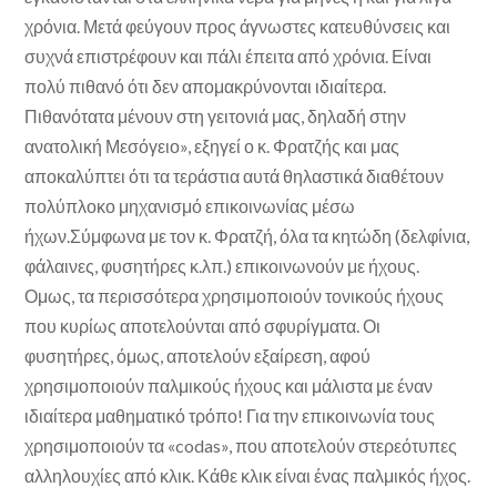
χρόνια. Μετά φεύγουν προς άγνωστες κατευθύνσεις και
συχνά επιστρέφουν και πάλι έπειτα από χρόνια. Είναι
πολύ πιθανό ότι δεν απομακρύνονται ιδιαίτερα.
Πιθανότατα μένουν στη γειτονιά μας, δηλαδή στην
ανατολική Μεσόγειο», εξηγεί ο κ. Φρατζής και μας
αποκαλύπτει ότι τα τεράστια αυτά θηλαστικά διαθέτουν
πολύπλοκο μηχανισμό επικοινωνίας μέσω
ήχων.Σύμφωνα με τον κ. Φρατζή, όλα τα κητώδη (δελφίνια,
φάλαινες, φυσητήρες κ.λπ.) επικοινωνούν με ήχους.
Ομως, τα περισσότερα χρησιμοποιούν τονικούς ήχους
που κυρίως αποτελούνται από σφυρίγματα. Οι
φυσητήρες, όμως, αποτελούν εξαίρεση, αφού
χρησιμοποιούν παλμικούς ήχους και μάλιστα με έναν
ιδιαίτερα μαθηματικό τρόπο! Για την επικοινωνία τους
χρησιμοποιούν τα «codas», που αποτελούν στερεότυπες
αλληλουχίες από κλικ. Κάθε κλικ είναι ένας παλμικός ήχος.