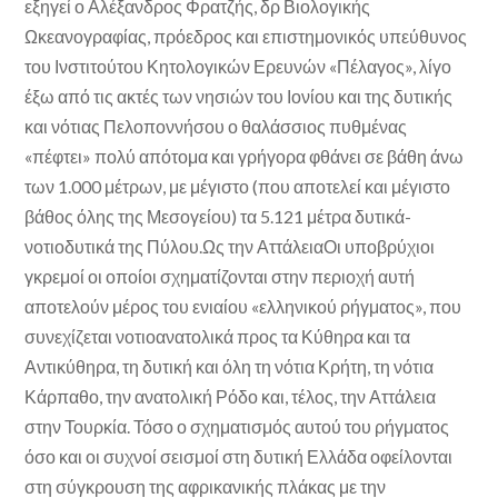
εξηγεί ο Αλέξανδρος Φρατζής, δρ Βιολογικής
Ωκεανογραφίας, πρόεδρος και επιστημονικός υπεύθυνος
του Ινστιτούτου Κητολογικών Ερευνών «Πέλαγος», λίγο
έξω από τις ακτές των νησιών του Ιονίου και της δυτικής
και νότιας Πελοποννήσου ο θαλάσσιος πυθμένας
«πέφτει» πολύ απότομα και γρήγορα φθάνει σε βάθη άνω
των 1.000 μέτρων, με μέγιστο (που αποτελεί και μέγιστο
βάθος όλης της Μεσογείου) τα 5.121 μέτρα δυτικά-
νοτιοδυτικά της Πύλου.Ως την ΑττάλειαΟι υποβρύχιοι
γκρεμοί οι οποίοι σχηματίζονται στην περιοχή αυτή
αποτελούν μέρος του ενιαίου «ελληνικού ρήγματος», που
συνεχίζεται νοτιοανατολικά προς τα Κύθηρα και τα
Αντικύθηρα, τη δυτική και όλη τη νότια Κρήτη, τη νότια
Κάρπαθο, την ανατολική Ρόδο και, τέλος, την Αττάλεια
στην Τουρκία. Τόσο ο σχηματισμός αυτού του ρήγματος
όσο και οι συχνοί σεισμοί στη δυτική Ελλάδα οφείλονται
στη σύγκρουση της αφρικανικής πλάκας με την