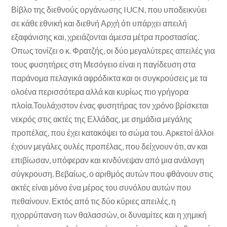
Βίβλο της διεθνούς οργάνωσης IUCN, που υποδεικνύει
σε κάθε εθνική και διεθνή Αρχή ότι υπάρχει απειλή
εξαφάνισης και, χρειάζονται άμεσα μέτρα προστασίας.
Οπως τονίζει ο κ. Φρατζής, οι δύο μεγαλύτερες απειλές για
τους φυσητήρες στη Μεσόγειο είναι η παγίδευση στα
παράνομα πελαγικά αφρόδικτα και οι συγκρούσεις με τα
ολοένα περισσότερα αλλά και κυρίως πιο γρήγορα
πλοία.Τουλάχιστον ένας φυσητήρας τον χρόνο βρίσκεται
νεκρός στις ακτές της Ελλάδας, με σημάδια μεγάλης
προπέλας, που έχει κατακόψει το σώμα του. Αρκετοί άλλοι
έχουν μεγάλες ουλές προπέλας, που δείχνουν ότι, αν και
επιβίωσαν, υπόφεραν και κινδύνεψαν από μια ανάλογη
σύγκρουση. Βεβαίως, ο αριθμός αυτών που φθάνουν στις
ακτές είναι μόνο ένα μέρος του συνόλου αυτών που
πεθαίνουν. Εκτός από τις δύο κύριες απειλές, η
ηχορρύπανση των θαλασσών, οι δυναμίτες και η χημική