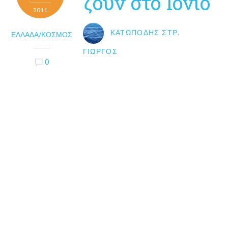
ζουν στο Ιόνιο
2011
ΚΑΤΩΠΌΔΗΣ ΣΤΡ.
ΕΛΛΆΔΑ/ΚΌΣΜΟΣ
ΓΙΏΡΓΟΣ
0