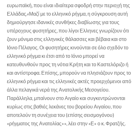
ευρωπαϊκή, που είναι ιδιαίτερα σφοδρή στην περιοχή της
Ελλάδας.«Μαζί με το ελληνικό ρήγμα, η σύγκρουση αυτή
δημιούργησε ιδανικές συνθήκες διαβίωσης για τους
υπέροχους φυσητήρες, που λίγοι Ελληνες γνωρίζουν ότι
ζουν μόνιμα στις ελληνικές θάλασσες και βέβαια και στο
Ιόνιο Πέλαγος. Οι φυσητήρες κινούνται σε όλο σχεδόν το
ελληνικό ρήγμα κι έτσι από το Ιόνιο μπορεί να
κατευθυνθούν προς τη νότια Κρήτη και το Καστελόριζο ή
και αντίστροφα. Επίσης, μπορούν να πλησιάζουν προς το
ελληνικό ρήγμα και τις ελληνικές ακτές προερχόμενοι από
άλλα πελαγικά νερά της Ανατολικής Μεσογείου.
Παράλληλα, μπαίνουν στο Αιγαίο και συγκεντρώνονται
κυρίως στις βαθιές λεκάνες του βορείου Αιγαίου, που
αποτελούν τη συνέχεια του (επίσης σεισμογόνου)
«ρήγματος της Ανατολίας»», λέει στην «Ε» ο κ. Φρατζής.