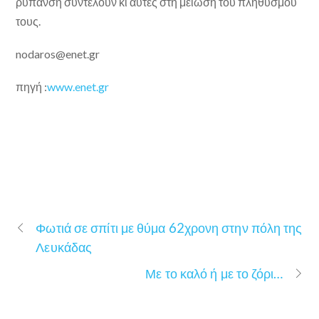
ρύπανση συντελούν κι αυτές στη μείωση του πληθυσμού
τους.
nodaros@enet.gr
πηγή :
www.enet.gr
Φωτιά σε σπίτι με θύμα 62χρονη στην πόλη της
Λευκάδας
Με το καλό ή με το ζόρι…