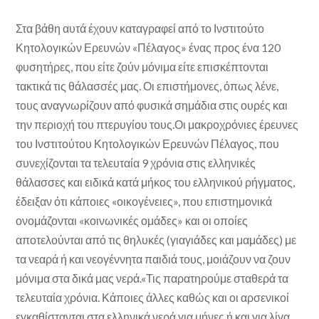
Στα βάθη αυτά έχουν καταγραφεί από το Ινστιτούτο
Κητολογικών Ερευνών «Πέλαγος» ένας προς ένα 120
φυσητήρες, που είτε ζούν μόνιμα είτε επισκέπτονται
τακτικά τις θάλασσές μας. Οι επιστήμονες, όπως λένε,
τους αναγνωρίζουν από φυσικά σημάδια στις ουρές και
την περιοχή του πτερυγίου τους.Οι μακροχρόνιες έρευνες
του Ινστιτούτου Κητολογικών Ερευνών Πέλαγος, που
συνεχίζονται τα τελευταία 9 χρόνια στις ελληνικές
θάλασσες και ειδικά κατά μήκος του ελληνικού ρήγματος,
έδειξαν ότι κάποιες «οικογένειες», που επιστημονικά
ονομάζονται «κοινωνικές ομάδες» και οι οποίες
αποτελούνται από τις θηλυκές (γιαγιάδες και μαμάδες) με
τα νεαρά ή και νεογέννητα παιδιά τους, μοιάζουν να ζουν
μόνιμα στα δικά μας νερά.«Τις παρατηρούμε σταθερά τα
τελευταία χρόνια. Κάποιες άλλες καθώς και οι αρσενικοί
εγκαθίστανται στα ελληνικά νερά για μήνες ή και για λίγα