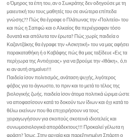
ο Όμηρος τα έπη του, αν ο Σωκράτης δεν οδηγούσε με τη
μαιευτική του τους μαθητές του σε ανώτερα επίπεδα
γνώσης?? Πώς θα έγραφε ο Πλάτωνας την «Πολιτεία» του
και πώς η Σαπφώ και ο Αλκαίος θα περιέγραφαν τόσο
δυνατά και απόλυτα τον έρωτα? Πώς χωρίς παιδεία ο
Καζαντζάκης θα έγραφε την «Ασκητική» του να μας αφήσει
παρακαταθήκη ή ο Καβάφης πώς θα μας ταξίδευε «Εις τα
περίχωρα της Αντιόχειας» για να βρούμε την «Ιθάκη», ό,τι
κι αν αυτή σημαίνει!!!
Παιδεία ίσον πολιτισμός, ανάταση ψυχής, λιγότερος
φόβος για το άγνωστο, το πριν και το μετά το τέλος της
βιολογικής ζωής. παιδεία ίσον άτομα πολιτικά ώριμα ώστε
να αποφασίσουν κατά το δοκούν των ίδιων και όχι κατά το
θέλω εκείνων που θα επιχειρήσουν να τους
χειραγωγήσουν για σκοπούς σκοτεινά ιδιοτελείς και
συνωμοσιολογικά αποράδεκτους!!! Προκαλεί γέλωτα η
φράση? Ίσως. Στην αρχαία και παρεξηγημένη Σπάρτη ο