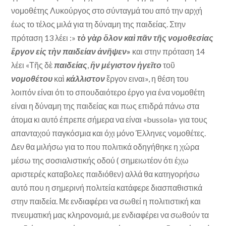
νομοθέτης Λυκούργος στο σύνταγμά του από την αρχή
έως το τέλος μιλά για τη δύναμη της παιδείας. Στην
πρόταση 13 λέει :»
τ
ὸ
γ
ὰ
ρ
ὅ
λον κα
ὶ
π
ᾶ
ν τ
ῆ
ς νομοθεσίας
ἔ
ργον ε
ἰ
ς τ
ὴ
ν παιδείαν
ἀ
ν
ῆ
ψ
ε
ν
»
και στην πρόταση 14
λέει «Τῆς δὲ
παιδείας
,
ἣ
ν μέγιστον
ἡ
γε
ῖ
το
τοῦ
νομοθέτου
καὶ
κάλλιστον
ἔργον ειναι», η θέση του
λοιπόν είναι ότι το σπουδαιότερο έργο για ένα νομοθέτη
είναι η δύναμη της παιδείας και πως επιδρά πάνω στα
άτομα κι αυτό έπρεπε σήμερα να είναι «bussola» για τους
απανταχού παγκόσμια και όχι μόνο Έλληνες νομοθέτες.
Δεν θα μιλήσω για το που πολιτικά οδηγήθηκε η χώρα
μέσω της σοσιαλιστικής οδού ( σημειωτέον ότι έχω
αριστερές καταβολες παιδιόθεν) αλλά θα κατηγορήσω
αυτό που η σημερινή πολιτεία κατάφερε διασπαθιστικά
στην παιδεία. Με ενδιαφέρει να σωθεί η πολιτιστική και
πνευματική μας κληρονομιά, με ενδιαφέρει να σωθούν τα