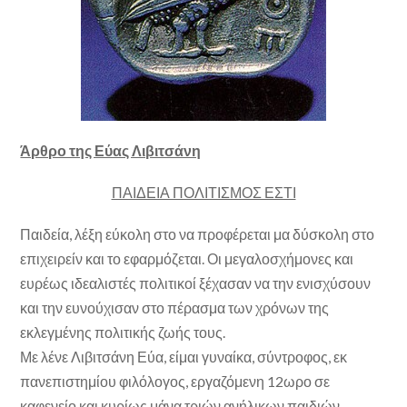
Άρθρο της Εύας Λιβιτσάνη
ΠΑΙΔΕΙΑ ΠΟΛΙΤΙΣΜΟΣ ΕΣΤΙ
Παιδεία, λέξη εύκολη στο να προφέρεται μα δύσκολη στο
επιχειρείν και το εφαρμόζεται. Οι μεγαλοσχήμονες και
ευρέως ιδεαλιστές πολιτικοί ξέχασαν να την ενισχύσουν
και την ευνούχισαν στο πέρασμα των χρόνων της
εκλεγμένης πολιτικής ζωής τους.
Με λένε Λιβιτσάνη Εύα, είμαι γυναίκα, σύντροφος, εκ
πανεπιστημίου φιλόλογος, εργαζόμενη 12ωρο σε
καφενείο και κυρίως μάνα τριών ανήλικων παιδιών.