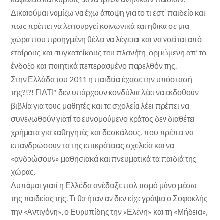
Δικαιούμαι νομίζω να έχω άποψη για το τι εστί παιδεία και
πως πρέπει να λειτουργεί κοινωνικά και ηθικά σε μια
χώρα που προηγμένη θέλει να λέγεται και να νοείται από
εταίρους και συγκατοίκους του πλανήτη, ορμώμενη απ’ το
ένδοξο και ποιητικά πεπερασμένο παρελθόν της.
Στην Ελλάδα του 2011 η παιδεία έχασε την υπόστασή
της?!?! ΓΙΑΤΙ? δεν υπάρχουν κονδύλια λέει να εκδοθούν
βιβλία για τους μαθητές και τα σχολεία λέει πρέπει να
συνενωθούν γιατί το ευνομούμενο κράτος δεν διαθέτει
χρήματα για καθηγητές και δασκάλους, που πρέπει να
επανδρώσουν τα της επικράτειας σχολεία και να
«ανδρώσουν» μαθησιακά και πνευματικά τα παιδιά της
χώρας.
Λυπάμαι γιατί η Ελλάδα ανέδειξε πολιτισμό μόνο μέσω
της παιδείας της. Τι θα ήταν αν δεν είχε γράψει ο Σοφοκλής
την «Αντιγόνη», ο Ευρυπίδης την «Ελένη» και τη «Μήδεια»,