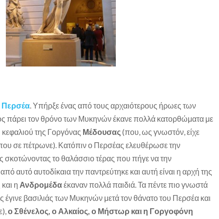
α
Περσέα
. Υπήρξε ένας από τους αρχαιότερους ήρωες των
ός πάρει τον θρόνο των Μυκηνών έκανε πολλά κατορθώματα με
υ κεφαλιού της Γοργόνας
Μέδουσας
(που, ως γνωστόν, είχε
α που σε πέτρωνε). Κατόπιν ο Περσέας ελευθέρωσε την
ς σκοτώνοντας το θαλάσσιο τέρας που πήγε να την
από αυτό αυτοδίκαια την παντρεύτηκε και αυτή είναι η αρχή της
 και η
Ανδρομέδα
έκαναν πολλά παιδιά. Τα πέντε πιο γνωστά
ς έγινε βασιλιάς των Μυκηνών μετά τον θάνατο του Περσέα και
ε),
ο Σθένελος, ο Αλκαίος, ο Μήστωρ και η Γοργοφόνη