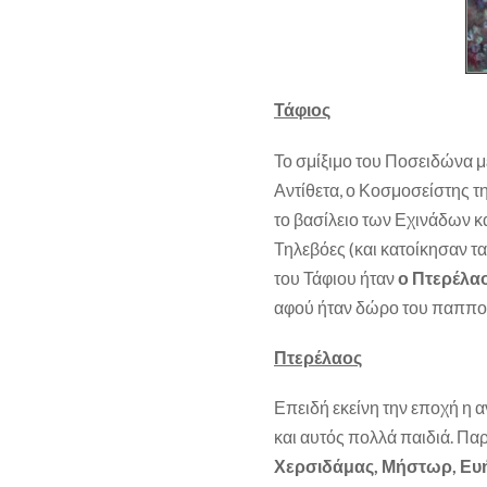
Τάφιος
Το σμίξιμο του Ποσειδώνα μ
Αντίθετα, ο Κοσμοσείστης τ
το βασίλειο των Εχινάδων κ
Τηλεβόες (και κατοίκησαν τα 
του Τάφιου ήταν
ο Πτερέλα
αφού ήταν δώρο του παππού
Πτερέλαος
Επειδή εκείνη την εποχή η 
και αυτός πολλά παιδιά. Παρ
Χερσιδάμας, Μήστωρ, Ευ