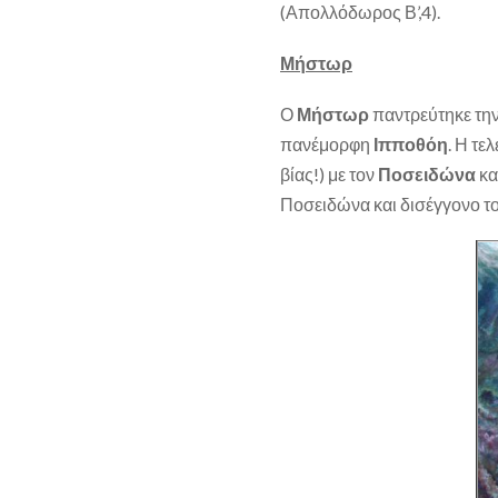
(Απολλόδωρος Β’,4).
Μήστωρ
Ο
Μήστωρ
παντρεύτηκε την
πανέμορφη
Ιπποθόη
. Η τε
βίας!) με τον
Ποσειδώνα
κα
Ποσειδώνα και δισέγγονο τ