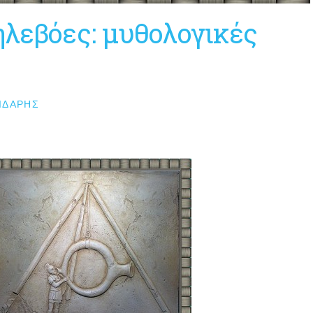
ηλεβόες: μυθολογικές
ΙΔΆΡΗΣ