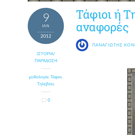
Τάφιοι ή Τ
9
αναφορές
ΙΑΝ
2012
ΠΑΝΑΓΙΏΤΗΣ ΚΟΝ
ΙΣΤΟΡΊΑ/
ΠΑΡΆΔΟΣΗ
μυθολογία
,
Τάφιοι
,
Τηλεβόες
0