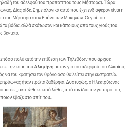
δηλαδή του αδελφού του προπάππου τους Μήστορα). Τώρα,
νας, Δίας οίδε. Σημειολογικά αυτό που έχει ενδιαφέρον είναι η
υ του Μήστορα στον θρόνο των Μυκηνών. Οι γιοί του
 τα βόδια, αλλά σκότωσαν και κάποιους από τους γιούς του
 βεντέτα.
κε τόσο πολύ από την επίθεση των Τηλεβόων που άρχισε
ρεψε την κόρη του
Αλκμήνη
με τον γιο του αδερφού του Αλκαίου,
ός να του κρατήσει τον θρόνο όσο θα λείπει στην εκστρατεία.
μφιτρύωνας ήταν πρώτα ξαδέρφια. Δυστυχώς, ο Ηλεκτρύωνας
οιμασίες, σκοτώθηκε κατά λάθος από τον ίδιο τον γαμπρό του,
ποιον έβαζε στο σπίτι του…