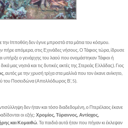
ε την Ιπποθόη δεν έγινε μπροστά στα μάτια του κόσμου.
ην πήρε απόμερα, στις Εχινάδες νήσους. Ο Τάφιος τώρα, ίδρυσε
αι υπήρξε ο γενάρχης του λαού που ονομάστηκαν Τάφιοι ή
δικά μας νησιά και τις δυτικές ακτές της Στερεάς Ελλάδας). Γιος
ος
, αυτός με την χρυσή τρίχα στα μαλλιά που τον έκανε ανίκητο,
 του Ποσειδώνα (Απολλόδωρος Β’, 5).
αντισύλληψη δεν ήταν και τόσο διαδεδομένη, ο Πτερέλαος έκανε
αδίδονται οι εξής:
Χρομίος, Τύραννος, Αντίοχος,
ήρης και Κομαιθώ
. Τα παιδιά αυτά ήταν που πήγαν κι έκλεψαν