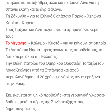
σπήλαια και καταβόθρες αλλά και το βουνό Αίνο για τη
σπάνια ελάτη και τα άγρια άλογα.
Τη Ζάκυνθο – για το Εθνικό Θαλάσσιο Πάρκο – Χελώνα
Καρέτα – Καρέτα.
Τους Παξούς και Αντιπάξους για τα σμαραγδένια νερά
τους.
Το Μεγανήσι
– Κάλαμο – Καστό – για να κάνουν Ιστιοπλοΐα
Τα Διαπόντια Νησιά – τρεις άγνωστους παραδείσους, το
δυτικότερο άκρο της Ελλάδας.
Την Ιθάκη, πατρίδα του Ομηρικού Οδυσσέα! Το ταξίδι του
ήρωα ξεκίνησε από τα Επτάνησα και αφού
περιπλανήθηκε επί 20 χρόνια, ο νόστος τον έφερε ξανά
στην Ιθάκη.
Σημειώνεται ότι υλικό προβολής -στη γερμανική γλώσσα-
δόθηκε, μετά το πέρας της Συνέντευξης στους
δημοσιογράφους.