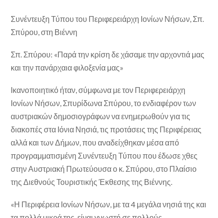
Συνέντευξη Τύπου του Περιφερειάρχη Ιονίων Νήσων, Σπ.
Σπύρου, στη Βιέννη
Σπ. Σπύρου: «Παρά την κρίση δε χάσαμε την αρχοντιά μας
και την πανάρχαια φιλοξενία μας»
Ικανοποιητικό ήταν, σύμφωνα με τον Περιφερειάρχη
Ιονίων Νήσων, Σπυρίδωνα Σπύρου, το ενδιαφέρον των
αυστριακών δημοσιογράφων να ενημερωθούν για τις
διακοπές στα Ιόνια Νησιά, τις προτάσεις της Περιφέρειας
αλλά και των Δήμων, που αναδείχθηκαν μέσα από
προγραμματισμένη Συνέντευξη Τύπου που έδωσε χθες
στην Αυστριακή Πρωτεύουσα ο κ. Σπύρου, στο Πλαίσιο
της Διεθνούς Τουριστικής Έκθεσης της Βιέννης.
«Η Περιφέρεια Ιονίων Νήσων, με τα 4 μεγάλα νησιά της και
τα πολλά μικρά της, είναι γνωστή σε πολλούς