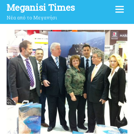
Meganisi Times
Νέα από το Μεγανήσι