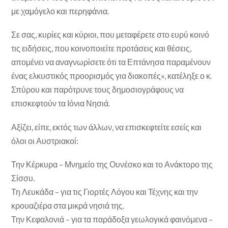
με χαμόγελο και περηφάνια.
Σε σας, κυρίες και κύριοι, που μεταφέρετε στο ευρύ κοινό
τις ειδήσεις, που κοινοποιείτε προτάσεις και θέσεις,
απομένει να αναγνωρίσετε ότι τα Επτάνησα παραμένουν
ένας ελκυστικός προορισμός για διακοπές», κατέληξε ο κ.
Σπύρου και παρότρυνε τους δημοσιογράφους να
επισκεφτούν τα Ιόνια Νησιά.
Αξίζει, είπε, εκτός των άλλων, να επισκεφτείτε εσείς και
όλοι οι Αυστριακοί:
Την Κέρκυρα – Μνημείο της Ουνέσκο και το Ανάκτορο της
Σίσσυ.
Τη Λευκάδα – για τις Γιορτές Λόγου και Τέχνης και την
κρουαζιέρα στα μικρά νησιά της.
Την Κεφαλονιά – για τα παράδοξα γεωλογικά φαινόμενα –