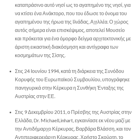
καταπράσινο αυτό νησί ως το αγαπημένο της νησί, για
να κτίσει ένα Ανάκτορο, που του έδωσε το όνομα του
αγαπημένου της ήρωα της Ιλιάδας, Αχιλλέα. Ο χώρος
αυτός σήμερα είναι επισκέψιμος, αποτελεί Μουσείο
και πρόκειται για ένα όμορφο δείγμα αρχιτεκτονικής με
άριστη εικαστική διακόσμηση και αντίγραφα των
κοσμημάτων της Σίσης.
Στις 24 Ιουνίου 1994, κατά τη διάρκεια της Συνόδου
Κορυφής του Ευρωπαϊκού Συμβουλίου, υπογράφηκε
πανηγυρικά στην Κέρκυρα η Συνθήκη Ένταξης της
Αυστρίας στην ΕΕ.
Στις 9 Δεκεμβρίου 2011, ο Πρέσβης της Αυστρίας στην
Ελλάδα, Dr. MichaelLinhart, εγκαινίασε εκ νέου μαζί με
την Αντιδήμαρχο Κέρκυρας, Βαρβάρα Βλάσση, και τον
Αντιπεριφερειάρχη Κέρκυρας, Χρήστο Σκούρτη, το