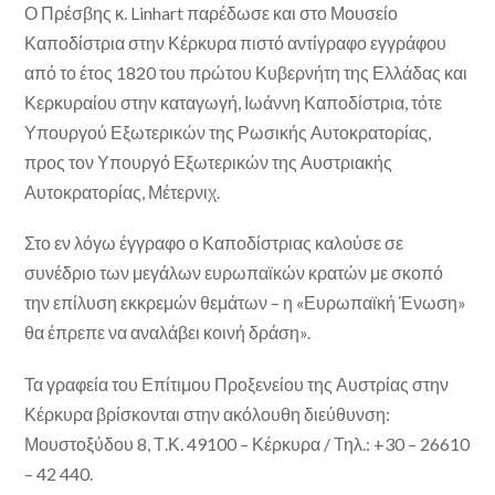
Ο Πρέσβης κ. Linhart παρέδωσε και στο Μουσείο
Καποδίστρια στην Κέρκυρα πιστό αντίγραφο εγγράφου
από το έτος 1820 του πρώτου Κυβερνήτη της Ελλάδας και
Κερκυραίου στην καταγωγή, Ιωάννη Καποδίστρια, τότε
Υπουργού Εξωτερικών της Ρωσικής Αυτοκρατορίας,
προς τον Υπουργό Εξωτερικών της Αυστριακής
Αυτοκρατορίας, Μέτερνιχ.
Στο εν λόγω έγγραφο ο Καποδίστριας καλούσε σε
συνέδριο των μεγάλων ευρωπαϊκών κρατών με σκοπό
την επίλυση εκκρεμών θεμάτων – η «Ευρωπαϊκή Ένωση»
θα έπρεπε να αναλάβει κοινή δράση».
Τα γραφεία του Επίτιμου Προξενείου της Αυστρίας στην
Κέρκυρα βρίσκονται στην ακόλουθη διεύθυνση:
Μουστοξύδου 8, Τ.Κ. 49100 – Κέρκυρα / Τηλ.: +30 – 26610
– 42 440.