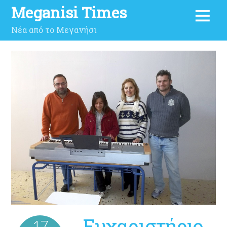
Meganisi Times
Νέα από το Μεγανήσι
Ευχαριστήριο
17