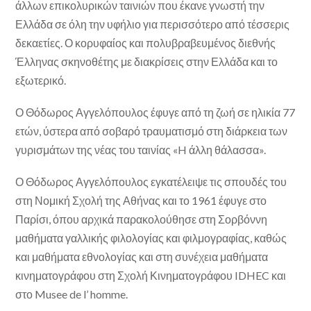
άλλων επικολυρικών ταινιών που έκανε γνωστή την
Ελλάδα σε όλη την υφήλιο για περισσότερο από τέσσερις
δεκαετίες. Ο κορυφαίος και πολυβραβευμένος διεθνής
Έλληνας σκηνοθέτης με διακρίσεις στην Ελλάδα και το
εξωτερικό.
Ο Θόδωρος Αγγελόπουλος έφυγε από τη ζωή σε ηλικία 77
ετών, ύστερα από σοβαρό τραυματισμό στη διάρκεια των
γυρισμάτων της νέας του ταινίας «H άλλη θάλασσα».
Ο Θόδωρος Αγγελόπουλος εγκατέλειψε τις σπουδές του
στη Νομική Σχολή της Αθήνας και το 1961 έφυγε στο
Παρίσι, όπου αρχικά παρακολούθησε στη Σορβόννη
μαθήματα γαλλικής φιλολογίας και φιλμογραφίας, καθώς
και μαθήματα εθνολογίας και στη συνέχεια μαθήματα
κινηματογράφου στη Σχολή Κινηματογράφου IDHEC και
στο Musee de l’ homme.