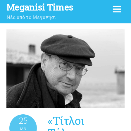
Meganisi Times
Νέα από το Μεγανήσι
«Τίτλοι
25
ΙΑΝ