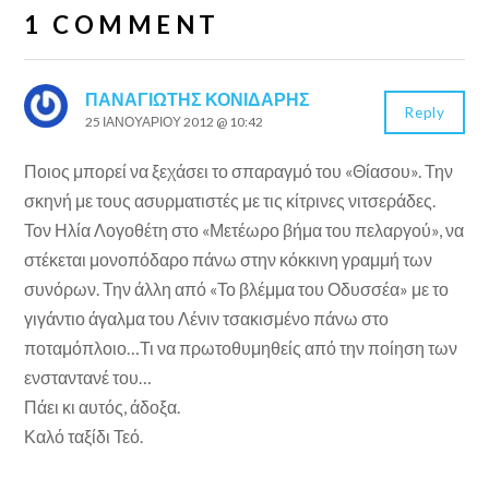
1 COMMENT
ΠΑΝΑΓΙΏΤΗΣ ΚΟΝΙΔΆΡΗΣ
Reply
25 ΙΑΝΟΥΑΡΊΟΥ 2012 @ 10:42
Ποιος μπορεί να ξεχάσει το σπαραγμό του «Θίασου». Την
σκηνή με τους ασυρματιστές με τις κίτρινες νιτσεράδες.
Τον Ηλία Λογοθέτη στο «Μετέωρο βήμα του πελαργού», να
στέκεται μονοπόδαρο πάνω στην κόκκινη γραμμή των
συνόρων. Την άλλη από «Το βλέμμα του Οδυσσέα» με το
γιγάντιο άγαλμα του Λένιν τσακισμένο πάνω στο
ποταμόπλοιο…Τι να πρωτοθυμηθείς από την ποίηση των
ενσταντανέ του…
Πάει κι αυτός, άδοξα.
Καλό ταξίδι Τεό.