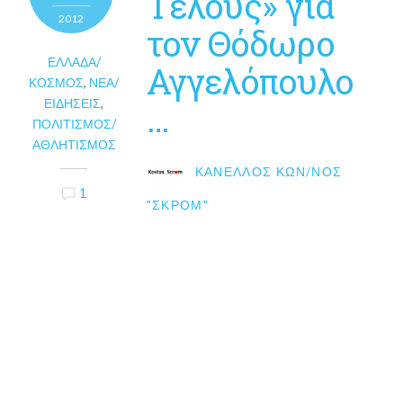
Τέλους» για
2012
τον Θόδωρο
ΕΛΛΆΔΑ/
Αγγελόπουλο
ΚΌΣΜΟΣ
,
ΝΈΑ/
ΕΙΔΉΣΕΙΣ
,
…
ΠΟΛΙΤΙΣΜΌΣ/
ΑΘΛΗΤΙΣΜΌΣ
ΚΑΝΈΛΛΟΣ ΚΩΝ/ΝΟΣ
1
"ΣΚΡΟΜ"