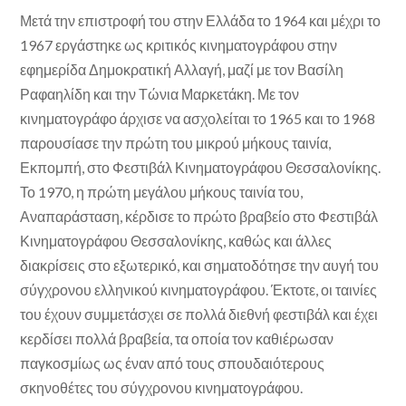
Μετά την επιστροφή του στην Ελλάδα το 1964 και μέχρι το
1967 εργάστηκε ως κριτικός κινηματογράφου στην
εφημερίδα Δημοκρατική Αλλαγή, μαζί με τον Βασίλη
Ραφαηλίδη και την Τώνια Μαρκετάκη. Με τον
κινηματογράφο άρχισε να ασχολείται το 1965 και το 1968
παρουσίασε την πρώτη του μικρού μήκους ταινία,
Εκπομπή, στο Φεστιβάλ Κινηματογράφου Θεσσαλονίκης.
Το 1970, η πρώτη μεγάλου μήκους ταινία του,
Αναπαράσταση, κέρδισε το πρώτο βραβείο στο Φεστιβάλ
Κινηματογράφου Θεσσαλονίκης, καθώς και άλλες
διακρίσεις στο εξωτερικό, και σηματοδότησε την αυγή του
σύγχρονου ελληνικού κινηματογράφου. Έκτοτε, οι ταινίες
του έχουν συμμετάσχει σε πολλά διεθνή φεστιβάλ και έχει
κερδίσει πολλά βραβεία, τα οποία τον καθιέρωσαν
παγκοσμίως ως έναν από τους σπουδαιότερους
σκηνοθέτες του σύγχρονου κινηματογράφου.