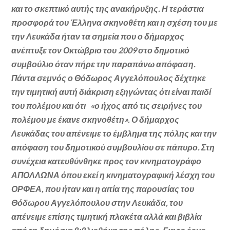
και το σκεπτικό αυτής της ανακήρυξης. Η τεράστια
προσφορά του Έλληνα σκηνοθέτη και η σχέση του με
την Λευκάδα ήταν τα σημεία που ο δήμαρχος
ανέπτυξε τον Οκτώβριο του 2009 στο δημοτικό
συμβούλιο όταν πήρε την παραπάνω απόφαση.
Πάντα σεμνός ο Θόδωρος Αγγελόπουλος δέχτηκε
την τιμητική αυτή διάκριση εξηγώντας ότι είναι παιδί
του πολέμου και ότι «ο ήχος από τις σειρήνες του
πολέμου με έκανε σκηνοθέτη». Ο δήμαρχος
Λευκάδας του απένειμε το έμβλημα της πόλης και την
απόφαση του δημοτικού συμβουλίου σε πάπυρο. Στη
συνέχεια κατευθύνθηκε προς τον κινηματογράφο
ΑΠΟΛΛΩΝΑ όπου εκεί η κινηματογραφική λέσχη του
ΟΡΦΕΑ, που ήταν και η αιτία της παρουσίας του
Θόδωρου Αγγελόπουλου στην Λευκάδα, του
απένειμε επίσης τιμητική πλακέτα αλλά και βιβλία