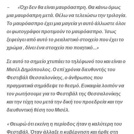
– «Όχι δεν θα είναι μαυρόασπρη. Θα κάνω όμως
μια μαυρόαπρη μετά. Θέλω να τελειώσω την τριλογία.
Το μαυρόασπρο έχει μια μαγεία γι αυτό άλλωστε όλοι
οι φωτογράφοι προτιμούν το μαυρόασπρο. Ίσως
ξεφεύγει από αυτό το ρεαλιστικό στοιχείο που έχει το
χρώμα , δίνει ένα στοιχείο πιο ποιητικό…»
Σε αυτό το σημείο χτυπάει το τηλέφωνό του και είναι ο
Μισέλ Δημόπουλος. Ο επί χρόνια διευθυντής του
Φεστιβάλ Θεσσαλονίκης, ο άνθρωπος που
πραγματικά σημάδεψε το θεσμό. Ευκαιρία λοιπόν να
τον ρωτήσουμε για το Φεστιβάλ της Θεσσαλονίκης
και την τύχη του μετά την δική του προεδρεία και την
διευθυντική θέση του Μισέλ.
« Θεωρώ ότι εκείνη η περίοδος ήταν η καλύτερη του
Φεστιβάλ. Όταν άλλαξε η κυβέρνηση και ήρθε στη