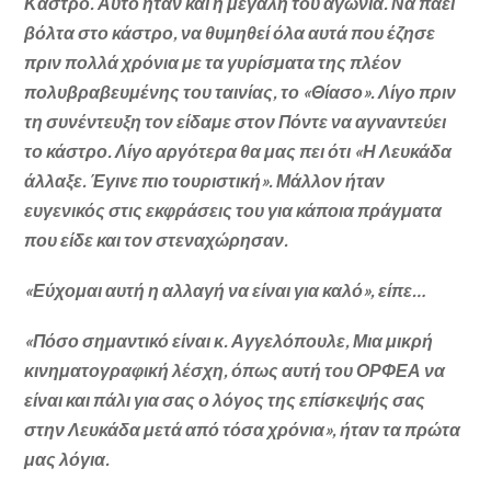
Κάστρο. Αυτό ήταν και η μεγάλη του αγωνία. Να πάει
βόλτα στο κάστρο, να θυμηθεί όλα αυτά που έζησε
πριν πολλά χρόνια με τα γυρίσματα της πλέον
πολυβραβευμένης του ταινίας, το «Θίασο». Λίγο πριν
τη συνέντευξη τον είδαμε στον Πόντε να αγναντεύει
το κάστρο. Λίγο αργότερα θα μας πει ότι «Η Λευκάδα
άλλαξε. Έγινε πιο τουριστική». Μάλλον ήταν
ευγενικός στις εκφράσεις του για κάποια πράγματα
που είδε και τον στεναχώρησαν.
«Εύχομαι αυτή η αλλαγή να είναι για καλό», είπε…
«Πόσο σημαντικό είναι κ. Αγγελόπουλε, Μια μικρή
κινηματογραφική λέσχη, όπως αυτή του ΟΡΦΕΑ να
είναι και πάλι για σας ο λόγος της επίσκεψής σας
στην Λευκάδα μετά από τόσα χρόνια», ήταν τα πρώτα
μας λόγια.