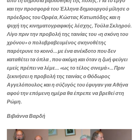
από τη δημόσια βιβλιοθήκη της πόλης. Για το έργο
και την προσφορά του Έλληνα δημιουργού μίλησε ο
πρόεδρος του Ορφέα, Κώστας Κατωπόδης και η
ψυχή της κινηματογραφικής λέσχης, Τούλα Σκληρού.
Λίγο πριν την προβολή της ταινίας του «η σκόνη του
χρόνου» ο πολυβραβευμένος σκηνοθέτης
παρότρυνε το κοινό… με ένα ανέκδοτο που δεν
καταθέτει τα όπλα , που ακόμη και όταν η ζωή φεύγει
εμείς πρέπει να λέμε… «ως το τέλος σινεμά»… Πριν
ξεκινήσει η προβολή της ταινίας ο Θόδωρος
Αγγελόπουλος και η σύζυγός του έφυγαν για Αθήνα
αφού την επόμενη ημέρα θα έπρεπε να βρεθεί στη
Ρώμη.
Βιβιάννα Βαρδή