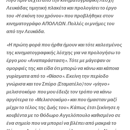
Λευκάδας τιμητική πλακέτα και προλογίσει το έργο
του «Η σκόνη του χρόνου» που προβλήθηκε στον
κινηματογράφο ΑΠΟΛΛΩΝ. Πολλές οι μνήμες του
από την Λευκάδα.
«Η πρώτη φορά που ήρθα ήμουν και τότε καλεσμένος
της κινηματογραφικής λέσχης για να προλογήσω το
έργο μου «Αναπαράσταση». Τότε με μάγεψαν οι
ομορφιές της και είδα ότι μπορώ να κάνω και κάποια
γυρίσματα από το «Θίασο». Εκείνη την περίοδο
γνώρισα και τον Σπύρο (Σταματέλο) τον «γίηνο»
μελισσοκόμο που μου έδειξε τον τρόπο να κάνω
αργότερα το «Μελισσοκόμο» και που ήμασταν μαζί
μέχρι το τέλος της ζωής του». Κάπως έτσι ξεκίνησε η
κουβέντα με το Θόδωρο Αγγελόπουλο καθισμένο σε
ένα σημείο που να μπορεί να βλέπει από μακριά το