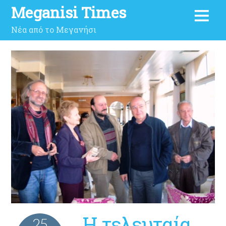
Meganisi Times
Νέα από το Μεγανήσι
H τελευταία
25