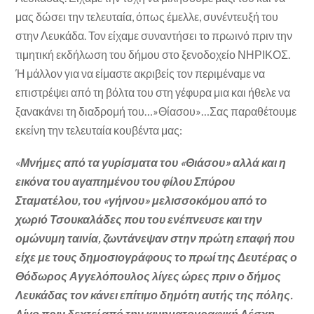
μας δώσει την τελευταία, όπως έμελλε, συνέντευξή του
στην Λευκάδα. Τον είχαμε συναντήσει το πρωινό πριν την
τιμητική εκδήλωση του δήμου στο ξενοδοχείο ΝΗΡΙΚΟΣ.
Ή μάλλον για να είμαστε ακριβείς τον περιμέναμε να
επιστρέψει από τη βόλτα του στη γέφυρα μια και ήθελε να
ξανακάνει τη διαδρομή του…»Θίασου»…Σας παραθέτουμε
εκείνη την τελευταία κουβέντα μας:
«
Μνήμες από τα γυρίσματα του «Θιάσου» αλλά και η
εικόνα του αγαπημένου του φίλου Σπύρου
Σταματέλου, του «γήινου» μελισσοκόμου από το
χωριό Τσουκαλάδες που του ενέπνευσε και την
ομώνυμη ταινία, ζωντάνεψαν στην πρώτη επαφή που
είχε με τους δημοσιογράφους το πρωί της Δευτέρας ο
Θόδωρος Αγγελόπουλος λίγες ώρες πριν ο δήμος
Λευκάδας τον κάνει επίτιμο δημότη αυτής της πόλης.
Λίγο πριν δεχτεί από την κινηματογραφική Λέσχη