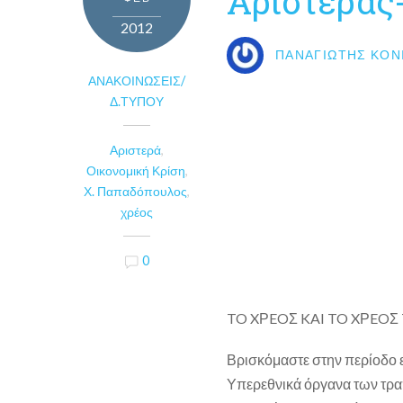
Αριστεράς-
2012
ΠΑΝΑΓΙΏΤΗΣ ΚΟΝ
ΑΝΑΚΟΙΝΏΣΕΙΣ/
Δ.ΤΎΠΟΥ
Αριστερά
,
Οικονομική Κρίση
,
Χ. Παπαδόπουλος
,
χρέος
0
TO XΡEOΣ KAI TO XΡEOΣ
Βρισκόμαστε στην περίοδο 
Υπερεθνικά όργανα των τρα