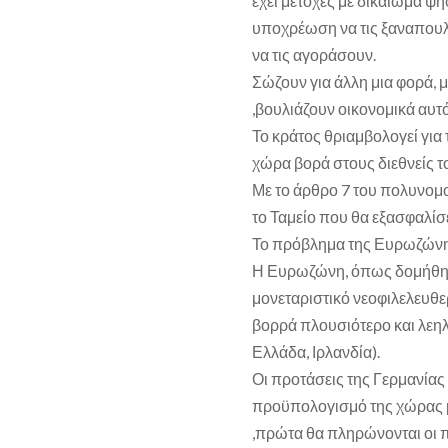
έχει μετοχές με δικαίωμα ψή
υποχρέωση να τις ξαναπουλή
να τις αγοράσουν.
Σώζουν για άλλη μια φορά, μ
,βουλιάζουν οικονομικά αυτό
Το κράτος θριαμβολογεί για
χώρα βορά στους διεθνείς 
Με το άρθρο 7 του πολυνομ
το Ταμείο που θα εξασφαλίσ
Το πρόβλημα της Ευρωζώνης
Η Ευρωζώνη, όπως δομήθηκε
μονεταριστικό νεοφιλελευθερ
βορρά πλουσιότερο και λεηλα
Ελλάδα, Ιρλανδία).
Οι προτάσεις της Γερμανίας
προϋπολογισμό της χώρας μ
,πρώτα θα πληρώνονται οι πισ