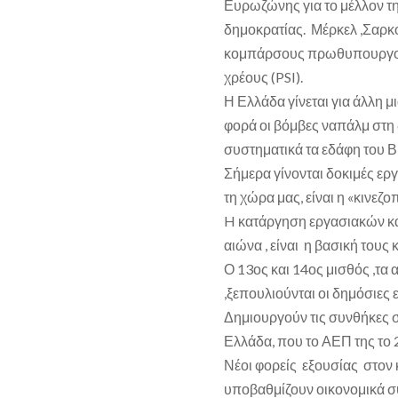
Ευρωζώνης για το μέλλον τη
δημοκρατίας. Μέρκελ ,Σαρκ
κομπάρσους πρωθυπουργούς
χρέους (PSI).
Η Ελλάδα γίνεται για άλλη 
φορά οι βόμβες ναπάλμ στη 
συστηματικά τα εδάφη του Β
Σήμερα γίνονται δοκιμές ερ
τη χώρα μας, είναι η «κινε
H κατάργηση εργασιακών κ
αιώνα , είναι η βασική τους
Ο 13ος και 14ος μισθός ,τα 
,ξεπουλιούνται οι δημόσιες 
Δημιουργούν τις συνθήκες 
Ελλάδα, που το ΑΕΠ της το
Νέοι φορείς εξουσίας στον κ
υποβαθμίζουν οικονομικά σ