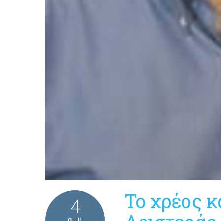
Το χρέος κ
4
ΦΕΒ