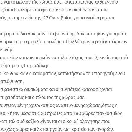
ς και το μέλλον τής χώρας μας ,καταπατώντας κάθε έννοια
οζύ και Νταλάρα αποφάσισαν και ανακοίνωσαν στους
 τη συμφωνία της 27 Οκτωβρίου για το «κούρεμα» του
μια φορά πεδίο δοκιμών. Στα βουνά της δοκιμάστηκαν για πρώτη
διάρκεια του εμφυλίου πολέμου. Πολλά χρόνια μετά κατέκαψαν
ιετνάμ.
γασιακών και κοινωνικών ναπάλμ. Στόχος τους ,ξεκινώντας από
ζοποίηση» της Ευρωζώνης.
αι κοινωνικών δικαιωμάτων, κατακτήσεων του προηγούμενου
 κατεύθυνση.
ασφαλιστικά δικαιώματα και οι συντάξεις κατεδαφίζονται
επιχειρήσεις και ο πλούτος της χώρας μας.
συντεταγμένης χρεωκοπίας αναπτυγμένης χώρας ,όπως η
 2009 ήταν μέσα στις 30 πρώτες από 180 χώρες παγκοσμίως.
απιταλισμό καζίνο ,γίνονται οι οίκοι αξιολόγησης ,που
υνεχώς χώρες και λειτουργούν ως ιερατείο των αγορών,