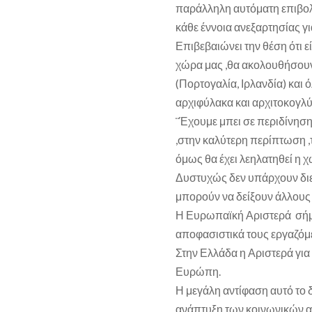
παράλληλη αυτόματη επιβολ
κάθε έννοια ανεξαρτησίας γ
Επιβεβαιώνει την θέση ότι ε
χώρα μας ,θα ακολουθήσουν 
(Πορτογαλία, Ιρλανδία) και
αρχιφύλακα και αρχιτοκογλύ
¨Έχουμε μπει σε περιδίνησ
,στην καλύτερη περίπτωση ,
όμως θα έχει λεηλατηθεί η χώ
Δυστυχώς δεν υπάρχουν διε
μπορούν να δείξουν άλλους 
Η Ευρωπαϊκή Αριστερά σήμερ
αποφασιστικά τους εργαζόμ
Στην Ελλάδα η Αριστερά γι
Ευρώπη.
Η μεγάλη αντίφαση αυτό το 
ανάπτυξη των κοινωνικών αγ