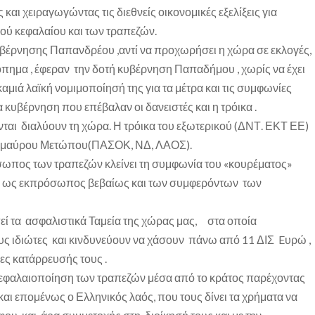
αι χειραγωγώντας τις διεθνείς οικονομικές εξελίξεις για
ού κεφαλαίου και των τραπεζών.
υβέρνησης Παπανδρέου ,αντί να προχωρήσει η χώρα σε εκλογές,
πημα , έφεραν την δοτή κυβέρνηση Παπαδήμου , χωρίς να έχει
καμιά λαϊκή νομιμοποίησή της για τα μέτρα και τις συμφωνίες
ια κυβέρνηση που επέβαλαν οι δανειστές και η τρόικα .
ται διαλύουν τη χώρα. Η τρόικα του εξωτερικού (ΔΝΤ. ΕΚΤ ΕΕ)
ού μαύρου Μετώπου(ΠΑΣΟΚ, ΝΔ, ΛΑΟΣ).
ωπος των τραπεζών κλείνει τη συμφωνία του «κουρέματος»
εί ως εκπρόσωπος βεβαίως και των συμφερόντων των
ί τα ασφαλιστικά Ταμεία της χώρας μας, στα οποία
ς ιδιώτες και κινδυνεύουν να χάσουν πάνω από 11 ΔΙΣ Eυρώ ,
ες κατάρρευσής τους .
ακεφαλαιοποίηση των τραπεζών μέσα από το κράτος παρέχοντας
και επομένως ο Ελληνικός λαός, που τους δίνει τα χρήματα να