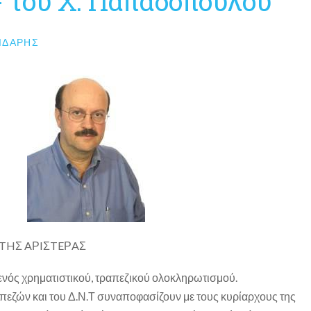
 του Χ. Παπαδόπουλου
ΙΔΆΡΗΣ
 THΣ AΡIΣTEΡAΣ
ενός χρηματιστικού, τραπεζικού ολοκληρωτισμού.
πεζών και του Δ.Ν.Τ συναποφασίζουν με τους κυρίαρχους της