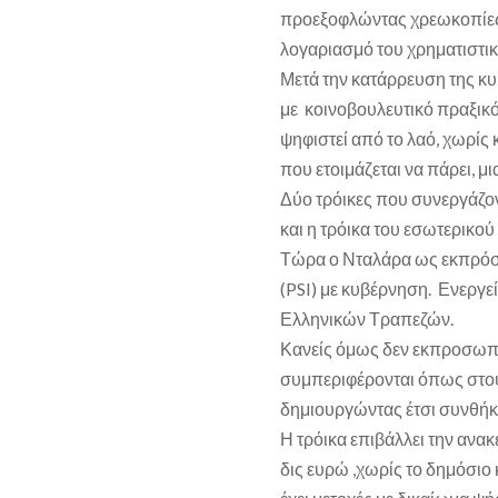
προεξοφλώντας χρεωκοπίες κ
λογαριασμό του χρηματιστικ
Μετά την κατάρρευση της κ
με κοινοβουλευτικό πραξικό
ψηφιστεί από το λαό, χωρίς 
που ετοιμάζεται να πάρει, μ
Δύο τρόικες που συνεργάζον
και η τρόικα του εσωτερικ
Τώρα ο Νταλάρα ως εκπρόσ
(PSI) με κυβέρνηση. Ενεργ
Ελληνικών Τραπεζών.
Κανείς όμως δεν εκπροσωπε
συμπεριφέρονται όπως στου
δημιουργώντας έτσι συνθήκ
Η τρόικα επιβάλλει την αν
δις ευρώ ,χωρίς το δημόσιο 