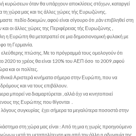
ή κυρώσεων όταν θα υπάρχουν αποκλίσεις στόχων, καταργεί
ια τη χώρα μας και τις άλλες χώρες τής Ευρωζώνης.
ίμαστε πεδίο δοκιμών, αφού είναι σίγουρο ότι ,εάν επιβληθεί στη
και οι άλλες χώρες της Περιφέρειας τής Ευρωζώνης ,
 όλη η Ευρώπη θα μετατραπεί σε μια δημοσιονομική φυλακή με
φο τη Γερμανία.
η ελεύθερης πτώσης. Με το πρόγραμμά τους ομολογούν ότι
το 2020 το χρέος θα είναι 120% του ΑΕΠ όσο το 2009 ,αφού
ρα και οι πολίτες.
θνικά Αριστερά κινήματα σήμερα στην Ευρώπη, που να
δρόμους και να τους επιβάλουν.
α μπορεί να διαμαρτύρεται , αλλά όχι να κινητοποιεί
ενους της Ευρώπης που θίγονται .
α λόγους συγκυρίας έχει σήμερα τα μεγαλύτερα ποσοστά στην
διάστημα στη χώρα μας είναι : Από τη μια η χωρίς προηγούμενο
ώνων μετά τη μεταπολίτευση και από την άλλη η αδυναμία της