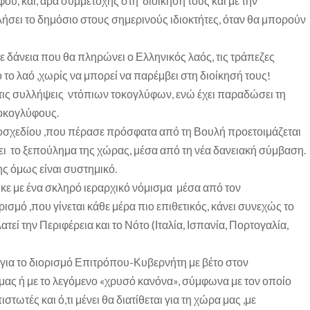
φου, και, άρα συμμετοχής στη διοίκησή τους και με την
σει το δημόσιο στους σημερινούς ιδιοκτήτες, όταν θα μπορούν
ε δάνεια που θα πληρώνει ο Ελληνικός λαός, τις τράπεζες
 το λαό ,χωρίς να μπορεί να παρέμβει στη διοίκησή τους!
 τις συλλήψεις ντόπιων τοκογλύφων, ενώ έχει παραδώσει τη
τοκογλύφους.
οσχεδίου ,που πέρασε πρόσφατα από τη Βουλή προετοιμάζεται
ει το ξεπούλημα της χώρας, μέσα από τη νέα δανειακή σύμβαση.
 όμως είναι συστημικό.
 με ένα σκληρό ιεραρχικό νόμισμα μέσα από τον
ισμό ,που γίνεται κάθε μέρα πιο επιθετικός, κάνει συνεχώς το
τεί την Περιφέρεια και το Νότο (Ιταλία, Ισπανία, Πορτογαλία,
 για το διορισμό Επιτρόπου-Κυβερνήτη με βέτο στον
ας ή με το λεγόμενο «χρυσό κανόνα», σύμφωνα με τον οποίο
τωτές και ό,τι μένει θα διατίθεται για τη χώρα μας ,με