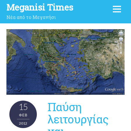
Meganisi Times
Νέα από το Μεγανήσι
Παύση
15
λειτουργίας
ΦΕΒ
2012