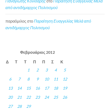
Παναγιώτης Κονιδάρης
στο
Παραίτηση Ευαγγελίας Μελά
από αντιδήμαρχος Πολιτισμού
παραόμιλος
στο
Παραίτηση Ευαγγελίας Μελά από
αντιδήμαρχος Πολιτισμού
Φεβρουάριος 2012
Δ
Τ
Τ
Π
Π
Σ
Κ
1
2
3
4
5
6
7
8
9
10
11
12
13
14
15
16
17
18
19
20
21
22
23
24
25
26
27
28
29