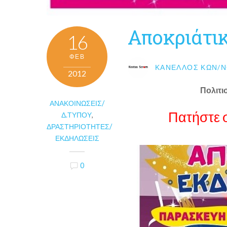
Αποκριάτι
16
ΦΕΒ
ΚΑΝΈΛΛΟΣ ΚΩΝ/Ν
2012
Πολιτι
ΑΝΑΚΟΙΝΏΣΕΙΣ/
Πατήστε 
Δ.ΤΎΠΟΥ
,
ΔΡΑΣΤΗΡΙΌΤΗΤΕΣ/
ΕΚΔΗΛΏΣΕΙΣ
0