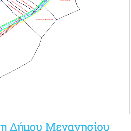
η Δήμου Μεγανησίου