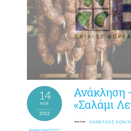
Ανάκληση 
14
«Σαλάμι Λ
ΝΟΈ
2012
ΚΑΝΈΛΛΟΣ ΚΩΝ/Ν
ΑΝΑΚΟΙΝΏΣΕΙΣ/