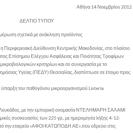
Αθήνα 14 Νοεμβρίου 2012
ΔΕΛΤΙΟ ΤΥΠΟΥ
μέρωση σχετικά με ανάκληση προϊόντος
α η Περιφερειακή Διεύθυνση Κεντρικής Μακεδονίας, στο πλαίσιο
τος Επίσημου Ελέγχου Ασφάλειας και Ποιότητας Τροφίμων
μικροβιολογικών κριτηρίων και σε συνεργασία με το
ημόσιας Υγείας (ΠΕΔΥ) Θεσσαλίας, διαπίστωσε σε έτοιμο προς
ν ύπαρξη του παθογόνου μικροοργανισμού Listeria
ος Λευκάδος, με την εμπορική ονομασία ΝΤΕΛΗΜΑΡΗ ΣΑΛΑΜΙ
ές συσκευασίες των 225 γρ., με ημερομηνία λήξης 4-12-
από την εταιρεία «ΑΦΟΙ ΚΑΤΩΠΟΔΗ ΑΕ»,που εδρεύει στις