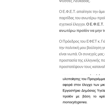
Φύσσες Λευκάδας.
Ο Ε.Φ.Ε.Τ. απαίτησε την ά
παρτίδας του ανωτέρω προϊό
σχετικοί έλεγχοι.
Ο Ε.Φ.Ε.Τ.
ανωτέρω προϊόν να μην 
Ο Πρόεδρος του ΕΦΕΤ κ. Γι
την πολιτική μου βούληση γ
είναι νωπά. Οι συνεχείς μας 
προστασία της ελληνικής πα
προστατέψουν τους καταναλω