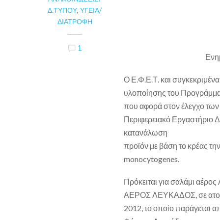
Δ.ΤΎΠΟΥ
,
ΥΓΕΊΑ/
ΔΙΑΤΡΟΦΉ
1
Ενη
Ο Ε.Φ.Ε.Τ. και συγκεκριμέν
υλοποίησης του Προγράμμα
που αφορά στον έλεγχο των 
Περιφερειακό Εργαστήριο Δ
κατανάλωση
προϊόν με βάση το κρέας τη
monocytogenes.
Πρόκειται για σαλάμι αέρ
ΑΕΡΟΣ ΛΕΥΚΑΔΟΣ, σε ατομικ
2012, το οποίο παράγεται 