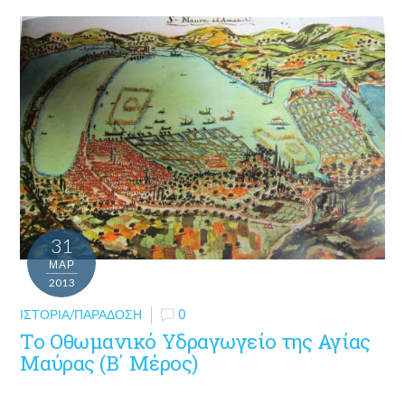
31
ΜΑΡ
2013
ΙΣΤΟΡΊΑ/ΠΑΡΆΔΟΣΗ
0
Το Οθωμανικό Υδραγωγείο της Αγίας
Μαύρας (Β΄ Μέρος)