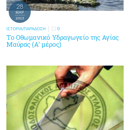
28
ΜΑΡ
2013
ΙΣΤΟΡΊΑ/ΠΑΡΆΔΟΣΗ
0
Το Οθωμανικό Υδραγωγείο της Αγίας
Μαύρας (A’ μέρος)