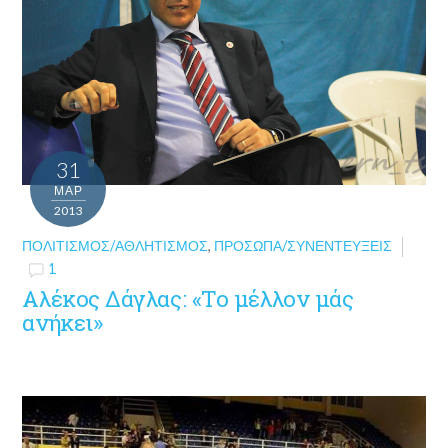
31
ΜΑΡ
2013
ΠΟΛΙΤΙΣΜΌΣ/ΑΘΛΗΤΙΣΜΌΣ
,
ΠΡΌΣΩΠΑ/ΣΥΝΕΝΤΕΎΞΕΙΣ
1
Αλέκος Δάγλας: «Το μέλλον μάς
ανήκει»