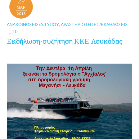
29
ΜΑΡ
2013
ΑΝΑΚΟΙΝΏΣΕΙΣ/Δ.ΤΎΠΟΥ
,
ΔΡΑΣΤΗΡΙΌΤΗΤΕΣ/ΕΚΔΗΛΏΣΕΙΣ
0
Εκδήλωση-συζήτηση ΚΚΕ Λευκάδας