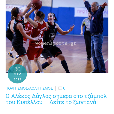
30
ΜΑΡ
2013
ΠΟΛΙΤΙΣΜΌΣ/ΑΘΛΗΤΙΣΜΌΣ
0
Ο Αλέκος Δάγλας σήμερα στο τζάμπολ
του Κυπέλλου – Δείτε το ζωντανά!