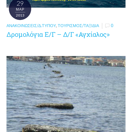
29
ΜΑΡ
2013
ΑΝΑΚΟΙΝΏΣΕΙΣ/Δ.ΤΎΠΟΥ
,
ΤΟΥΡΙΣΜΌΣ/ΤΑΞΊΔΙΑ
0
Δρομολόγια Ε/Γ – Δ/Γ «Αγχίαλος»