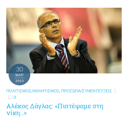
30
ΜΑΡ
2013
ΠΟΛΙΤΙΣΜΌΣ/ΑΘΛΗΤΙΣΜΌΣ
,
ΠΡΌΣΩΠΑ/ΣΥΝΕΝΤΕΎΞΕΙΣ
0
Αλέκος Δάγλας: «Πιστέψαμε στη
νίκη…»