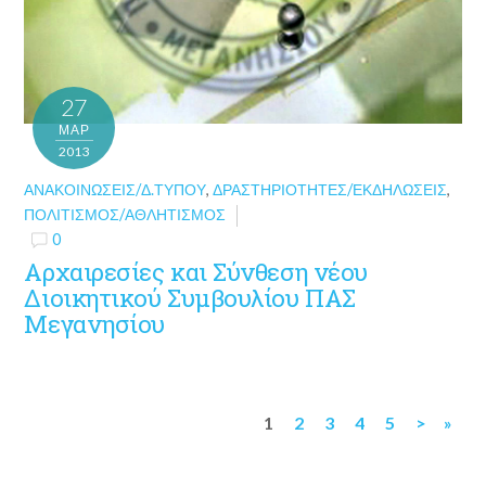
27
ΜΑΡ
2013
ΑΝΑΚΟΙΝΏΣΕΙΣ/Δ.ΤΎΠΟΥ
,
ΔΡΑΣΤΗΡΙΌΤΗΤΕΣ/ΕΚΔΗΛΏΣΕΙΣ
,
ΠΟΛΙΤΙΣΜΌΣ/ΑΘΛΗΤΙΣΜΌΣ
0
Αρχαιρεσίες και Σύνθεση νέου
Διοικητικού Συμβουλίου ΠΑΣ
Μεγανησίου
1
2
3
4
5
>
»