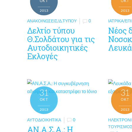
ΟΚΤ
ΟΚΤ
2013
2013
ΑΝΑΚΟΙΝΏΣΕΙΣ/Δ.ΤΎΠΟΥ
0
ΙΑΤΡΙΚΆ/Ε
Δελτίο τύπου
Νέος δ
Θ.Σολδάτου για τις
Νοσοκ
Αυτοδιοικητικές
Λευκά
Εκλογές
31
31
ΟΚΤ
ΟΚΤ
2013
2013
ΑΥΤΟΔΙΟΙΚΗΤΙΚΆ
0
ΗΛΕΚΤΡΟΝΙ
ΤΟΥΡΙΣΜΌΣ
ΑΝ.Α.Σ.Α.: Η