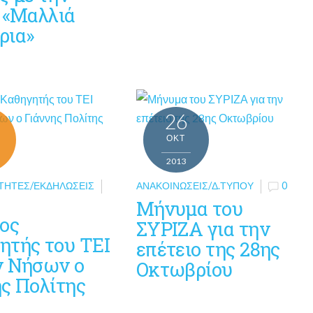
α «Μαλλιά
ρια»
26
ΟΚΤ
2013
ΤΗΤΕΣ/ΕΚΔΗΛΏΣΕΙΣ
ΑΝΑΚΟΙΝΏΣΕΙΣ/Δ.ΤΎΠΟΥ
0
Μήνυμα του
μος
ΣΥΡΙΖΑ για την
ητής του ΤΕΙ
επέτειο της 28ης
ν Νήσων ο
Οκτωβρίου
ης Πολίτης