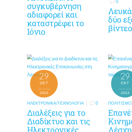
0
συγκυβέρνηση
Λευκά
αδιαφορεί και
δύο εξ
καταστρέφει το
βίντε
Ιόνιο
29
29
ΟΚΤ
ΟΚΤ
2013
2013
ΗΛΕΚΤΡΟΝΙΚΆ/ΤΕΧΝΟΛΟΓΊΑ
0
ΠΟΛΙΤΙΣΜΌ
Διαλέξεις για το
Επανέ
Διαδίκτυο και τις
Κινημ
Ηλεκτρονικές
Λέσχη