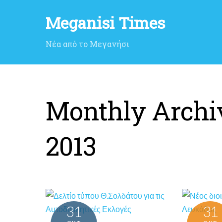
Meganisi Times
Νέα από το Μεγανήσι
Monthly Archi
2013
31
31