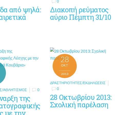
0
δα από ψηλά:
Διακοπή ρεύματος
αιρετικά
αύριο Πέμπτη 31/10
ο
28
ΟΚΤ
2013
ΔΡΑΣΤΗΡΙΌΤΗΤΕΣ/ΕΚΔΗΛΏΣΕΙΣ
0
Σ/ΑΘΛΗΤΙΣΜΌΣ
0
28 Οκτωβρίου 2013:
ναρξη της
Σχολική παρέλαση
ατογραφικής
ς με την