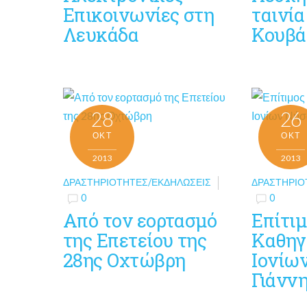
Επικοινωνίες στη
ταινί
Λευκάδα
Κουβά
28
26
ΟΚΤ
ΟΚΤ
2013
2013
ΔΡΑΣΤΗΡΙΌΤΗΤΕΣ/ΕΚΔΗΛΏΣΕΙΣ
ΔΡΑΣΤΗΡΙΌ
0
0
Από τον εορτασμό
Επίτι
της Επετείου της
Καθηγ
28ης Οχτώβρη
Ιονίω
Γιάνν