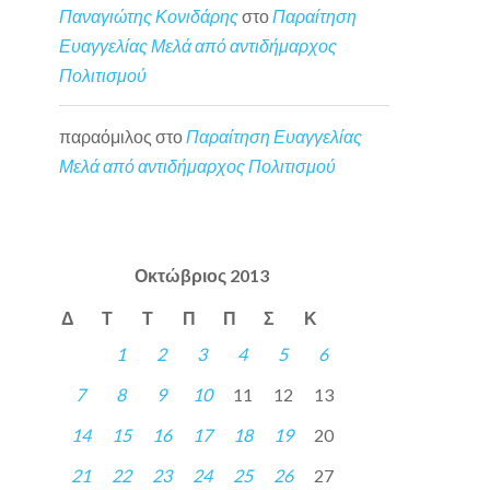
Παναγιώτης Κονιδάρης
στο
Παραίτηση
Ευαγγελίας Μελά από αντιδήμαρχος
Πολιτισμού
παραόμιλος
στο
Παραίτηση Ευαγγελίας
Μελά από αντιδήμαρχος Πολιτισμού
Οκτώβριος 2013
Δ
Τ
Τ
Π
Π
Σ
Κ
1
2
3
4
5
6
7
8
9
10
11
12
13
14
15
16
17
18
19
20
21
22
23
24
25
26
27