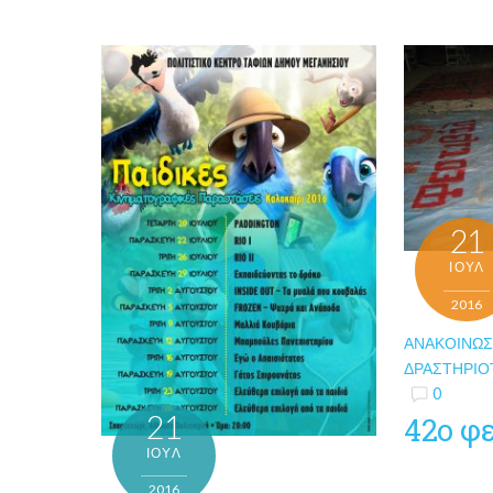
21
ΙΟΎΛ
2016
ΑΝΑΚΟΙΝΏΣ
ΔΡΑΣΤΗΡΙΌ
0
21
42ο φ
ΙΟΎΛ
2016