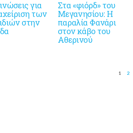
ινώσεις για
Στα «φιόρδ» του
αχείριση των
Μεγανησίου: Η
ιδιών στην
παραλία Φανάρι
δα
στον κάβο του
Αθερινού
1
2