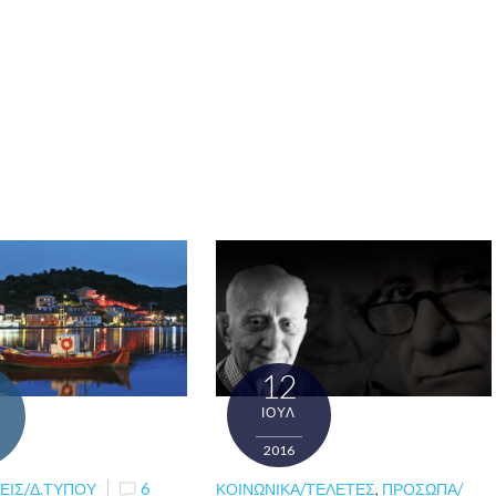
12
ΙΟΎΛ
2016
ΚΟΙΝΩΝΙΚΆ/ΤΕΛΕΤΈΣ
,
ΠΡΌΣΩΠΑ/
ΕΙΣ/Δ.ΤΎΠΟΥ
6