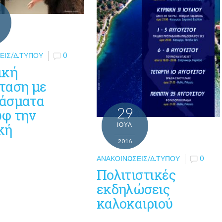
ΕΙΣ/Δ.ΤΎΠΟΥ
0
ική
ταση με
άσματα
29
φ την
κή
ΙΟΎΛ
2016
ΑΝΑΚΟΙΝΏΣΕΙΣ/Δ.ΤΎΠΟΥ
0
Πολιτιστικές
εκδηλώσεις
καλοκαιριού