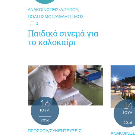
ΑΝΑΚΟΙΝΏΣΕΙΣ/Δ.ΤΎΠΟΥ
,
ΠΟΛΙΤΙΣΜΌΣ/ΑΘΛΗΤΙΣΜΌΣ
0
Παιδικό σινεμά για
το καλοκαίρι
16
14
ΙΟΎΛ
ΙΟΎΛ
2016
2016
ΠΡΌΣΩΠΑ/ΣΥΝΕΝΤΕΎΞΕΙΣ
,
ΑΝΑΚΟΙΝΏΣ