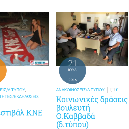
21
ΙΟΎΛ
2016
ΕΙΣ/Δ.ΤΎΠΟΥ
,
ΑΝΑΚΟΙΝΏΣΕΙΣ/Δ.ΤΎΠΟΥ
0
ΤΗΤΕΣ/ΕΚΔΗΛΏΣΕΙΣ
Κοινωνικές δράσεις
βουλευτή
εστιβάλ ΚΝΕ
Θ.Καββαδά
(δ.τύπου)