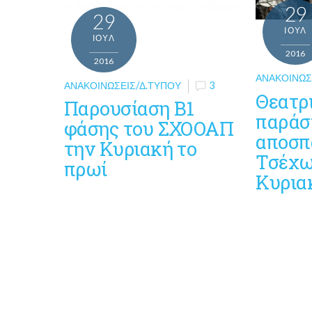
29
29
ΙΟΎΛ
ΙΟΎΛ
2016
2016
ΑΝΑΚΟΙΝΏΣ
ΑΝΑΚΟΙΝΏΣΕΙΣ/Δ.ΤΎΠΟΥ
3
Θεατρ
Παρουσίαση Β1
παράσ
φάσης του ΣΧΟΟΑΠ
αποσπ
την Κυριακή το
Τσέχω
πρωί
Κυρια