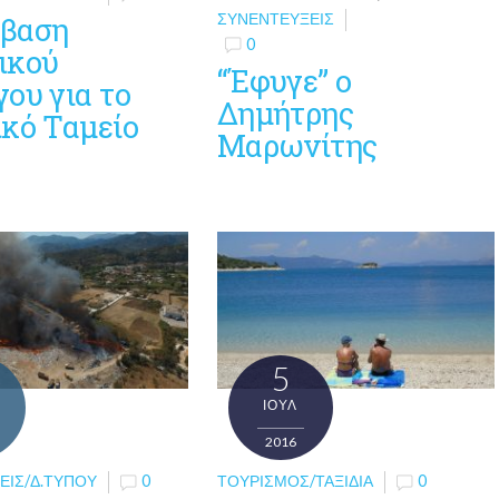
ΣΥΝΕΝΤΕΎΞΕΙΣ
βαση
0
ικού
“Έφυγε” ο
ου για το
Δημήτρης
ικό Ταμείο
Μαρωνίτης
5
ΙΟΎΛ
2016
ΕΙΣ/Δ.ΤΎΠΟΥ
0
ΤΟΥΡΙΣΜΌΣ/ΤΑΞΊΔΙΑ
0