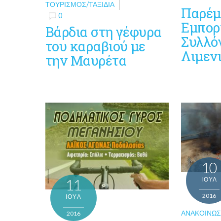
ΤΟΥΡΙΣΜΌΣ/ΤΑΞΊΔΙΑ
Παρέμ
0
Εμπορ
Βάρδια στη γέφυρα
Συλλόγ
του καραβιού με
Λιμεν
την Μαυρέτα
10
ΙΟΎΛ
11
2016
ΙΟΎΛ
ΑΝΑΚΟΙΝΏΣ
2016