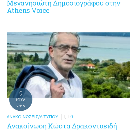
Μεγανησιώτη Δημοσιογράφου στην
Athens Voice
9
ΙΟΎΛ
2019
ΑΝΑΚΟΙΝΏΣΕΙΣ/Δ.ΤΎΠΟΥ
0
Ανακοίνωση Κώστα Δρακονταειδή