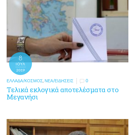
8
ΙΟΎΛ
2019
ΕΛΛΆΔΑ/ΚΌΣΜΟΣ
,
ΝΈΑ/ΕΙΔΉΣΕΙΣ
0
Τελικά εκλογικά αποτελέσματα στο
Μεγανήσι