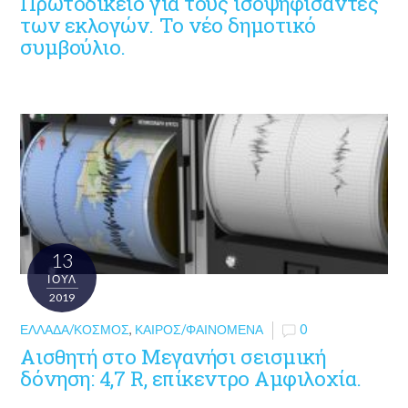
Πρωτοδικείο για τους ισοψηφίσαντες
των εκλογών. Το νέο δημοτικό
συμβούλιο.
13
ΙΟΎΛ
2019
ΕΛΛΆΔΑ/ΚΌΣΜΟΣ
,
ΚΑΙΡΌΣ/ΦΑΙΝΌΜΕΝΑ
0
Αισθητή στο Μεγανήσι σεισμική
δόνηση: 4,7 R, επίκεντρο Αμφιλοχία.