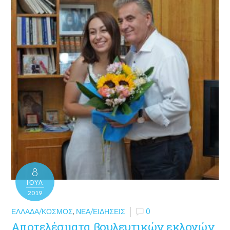
8
ΙΟΎΛ
2019
ΕΛΛΆΔΑ/ΚΌΣΜΟΣ
,
ΝΈΑ/ΕΙΔΉΣΕΙΣ
0
Αποτελέσματα βουλευτικών εκλογών