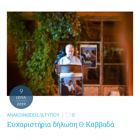
9
ΙΟΎΛ
2019
ΑΝΑΚΟΙΝΏΣΕΙΣ/Δ.ΤΎΠΟΥ
0
Ευχαριστήρια δήλωση Θ.Καββαδά