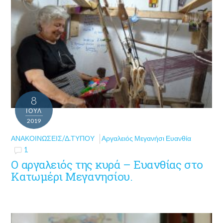
8
ΙΟΎΛ
2019
ΑΝΑΚΟΙΝΏΣΕΙΣ/Δ.ΤΎΠΟΥ
Αργαλειός Μεγανήσι Ευανθία
1
Ο αργαλειός της κυρά – Ευανθίας στο
Κατωμέρι Μεγανησίου.