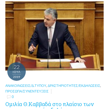
22
ΙΟΎΛ
2019
ΑΝΑΚΟΙΝΏΣΕΙΣ/Δ.ΤΎΠΟΥ
,
ΔΡΑΣΤΗΡΙΌΤΗΤΕΣ/ΕΚΔΗΛΏΣΕΙΣ
,
ΠΡΌΣΩΠΑ/ΣΥΝΕΝΤΕΎΞΕΙΣ
0
Ομιλία Θ.Καββαδά στο πλαίσιο των