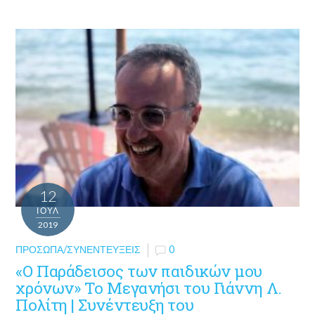
12
ΙΟΎΛ
2019
ΠΡΌΣΩΠΑ/ΣΥΝΕΝΤΕΎΞΕΙΣ
0
«Ο Παράδεισος των παιδικών μου
χρόνων» Το Μεγανήσι του Γιάννη Λ.
Πολίτη | Συνέντευξη του