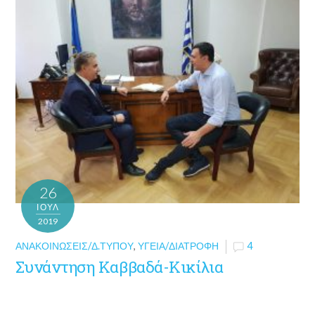
26
ΙΟΎΛ
2019
ΑΝΑΚΟΙΝΏΣΕΙΣ/Δ.ΤΎΠΟΥ
,
ΥΓΕΊΑ/ΔΙΑΤΡΟΦΉ
4
Συνάντηση Καββαδά-Κικίλια