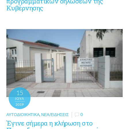
προγραμματικών δηλώσεων της
Κυβέρνησης
15
ΙΟΎΛ
2019
ΑΥΤΟΔΙΟΙΚΗΤΙΚΆ
,
ΝΈΑ/ΕΙΔΉΣΕΙΣ
0
Έγινε σήμερα η κλήρωση στο