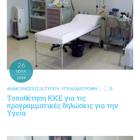
26
ΙΟΎΛ
2019
ΑΝΑΚΟΙΝΏΣΕΙΣ/Δ.ΤΎΠΟΥ
,
ΥΓΕΊΑ/ΔΙΑΤΡΟΦΉ
0
Τοποθέτηση ΚΚΕ για τις
προγραμματικές δηλώσεις για την
Υγεία