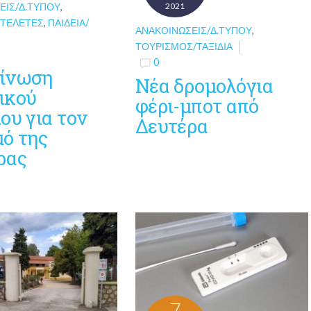
ΕΙΣ/Δ.ΤΎΠΟΥ
,
2021
/ΤΕΛΕΤΈΣ
,
ΠΑΙΔΕΊΑ/
ΑΝΑΚΟΙΝΏΣΕΙΣ/Δ.ΤΎΠΟΥ
,
ΤΟΥΡΙΣΜΌΣ/ΤΑΞΊΔΙΑ
0
ίνωση
Νέα δρομολόγια
ικού
φέρι-μποτ από
ου για τον
Δευτέρα
μό της
ρας
7