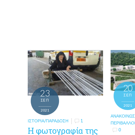
20
23
ΣΕΠ
ΣΕΠ
2021
2021
ΑΝΑΚΟΙΝΏΣ
ΙΣΤΟΡΊΑ/ΠΑΡΆΔΟΣΗ
1
ΠΕΡΙΒΆΛΛΟ
Η φωτογραφία της
0