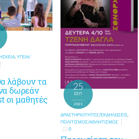
ΗΣΚΕΊΑ
,
ΥΓΕΊΑ/
θα λάβουν τα
25
να δωρεάν
ΣΕΠ
est οι μαθητές
2021
ΔΡΑΣΤΗΡΙΌΤΗΤΕΣ/ΕΚΔΗΛΏΣΕΙΣ
,
ΠΟΛΙΤΙΣΜΌΣ/ΑΘΛΗΤΙΣΜΌΣ
0