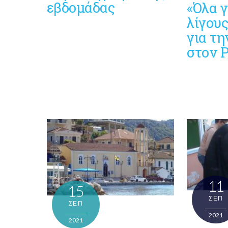
εβδομάδας
«Όλα γ
λίγους
για τη
στον 
11
15
ΣΕΠ
ΣΕΠ
2021
2021