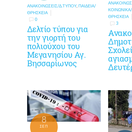
ΑΝΑΚΟΙΝΏΣ
ΑΝΑΚΟΙΝΏΣΕΙΣ/Δ.ΤΎΠΟΥ
,
ΠΑΙΔΕΊΑ/
ΚΟΙΝΩΝΙΚΆ
ΘΡΗΣΚΕΊΑ
ΘΡΗΣΚΕΊΑ
0
3
Δελτίο τύπου για
Ανακο
την γιορτή του
Δημοτ
πολιούχου του
Σχολεί
Μεγανησίου Αγ.
αγιασ
Βησσαρίωνος
Δευτέ
8
ΣΕΠ