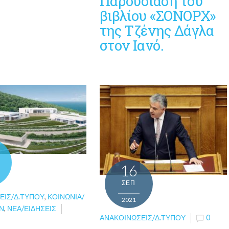
Παρουσίαση του
βιβλίου «ΣΟΝΟΡΧ»
της Τζένης Δάγλα
στον Ιανό.
16
ΣΕΠ
ΕΙΣ/Δ.ΤΎΠΟΥ
,
ΚΟΙΝΩΝΊΑ/
2021
Ν
,
ΝΈΑ/ΕΙΔΉΣΕΙΣ
ΑΝΑΚΟΙΝΏΣΕΙΣ/Δ.ΤΎΠΟΥ
0