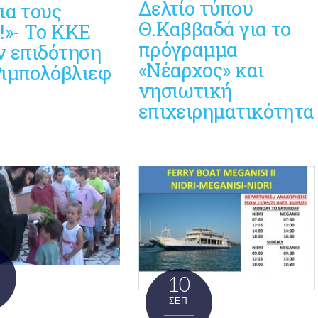
Δελτίο τύπου
ια τους
Θ.Καββαδά για το
!»- Το ΚΚΕ
πρόγραμμα
ν επιδότηση
«Νέαρχος» και
Ριμπολόβλιεφ
νησιωτική
επιχειρηματικότητα
10
ΣΕΠ