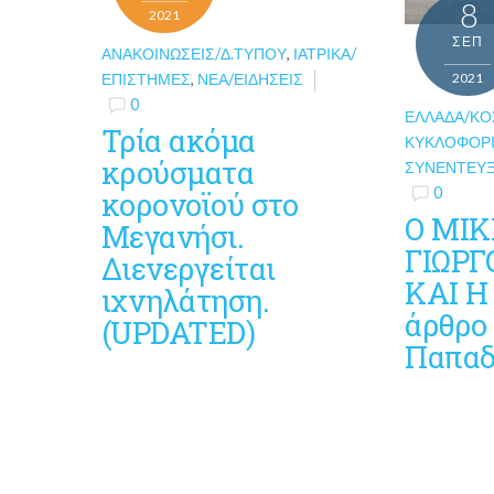
8
2021
ΣΕΠ
ΑΝΑΚΟΙΝΏΣΕΙΣ/Δ.ΤΎΠΟΥ
,
ΙΑΤΡΙΚΆ/
2021
ΕΠΙΣΤΉΜΕΣ
,
ΝΈΑ/ΕΙΔΉΣΕΙΣ
0
ΕΛΛΆΔΑ/Κ
Τρία ακόμα
ΚΥΚΛΟΦΟΡ
κρούσματα
ΣΥΝΕΝΤΕΎΞ
0
κορονοϊού στο
O MIK
Μεγανήσι.
ΓΙΩΡΓ
Διενεργείται
ΚΑΙ Η
ιχνηλάτηση.
άρθρο 
(UPDATED)
Παπαδ