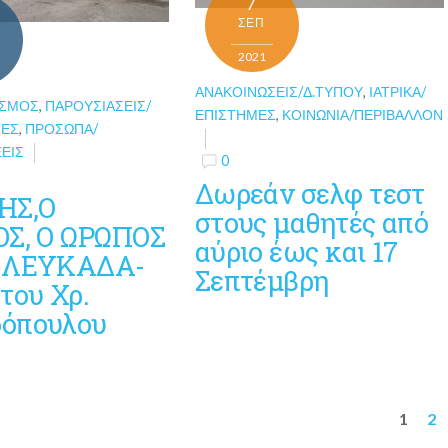
ΣΕΠ
2021
ΑΝΑΚΟΙΝΏΣΕΙΣ/Δ.ΤΎΠΟΥ
,
ΙΑΤΡΙΚΆ/
ΌΣΜΟΣ
,
ΠΑΡΟΥΣΙΆΣΕΙΣ/
ΕΠΙΣΤΉΜΕΣ
,
ΚΟΙΝΩΝΊΑ/ΠΕΡΙΒΆΛΛΟΝ
ΊΕΣ
,
ΠΡΌΣΩΠΑ/
ΕΙΣ
0
Δωρεάν σελφ τεστ
HΣ,Ο
στους μαθητές από
ΟΣ, Ο ΩΡΩΠΟΣ
αύριο έως και 17
 ΛΕΥΚΑΔΑ-
Σεπτέμβρη
του Χρ.
όπουλου
1
2