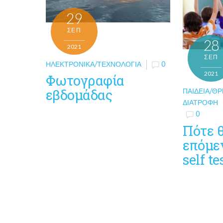
29
ΣΕΠ
28
2021
ΣΕΠ
ΗΛΕΚΤΡΟΝΙΚΆ/ΤΕΧΝΟΛΟΓΊΑ
0
2021
Φωτογραφία
εβδομάδας
ΠΑΙΔΕΊΑ/ΘΡ
ΔΙΑΤΡΟΦΉ
0
Πότε 
επόμε
self t