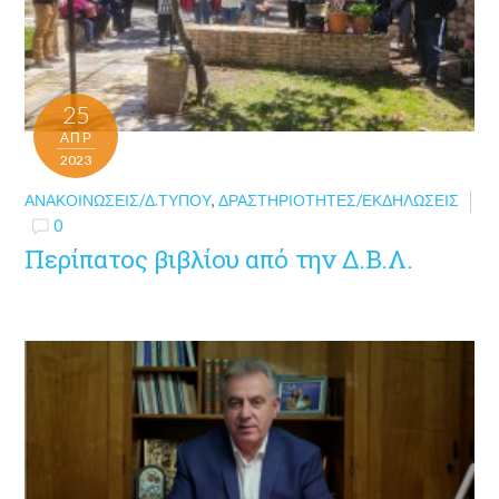
25
ΑΠΡ
2023
ΑΝΑΚΟΙΝΏΣΕΙΣ/Δ.ΤΎΠΟΥ
,
ΔΡΑΣΤΗΡΙΌΤΗΤΕΣ/ΕΚΔΗΛΏΣΕΙΣ
0
Περίπατος βιβλίου από την Δ.Β.Λ.