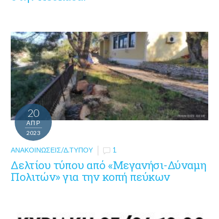
20
ΑΠΡ
2023
ΑΝΑΚΟΙΝΏΣΕΙΣ/Δ.ΤΎΠΟΥ
1
Δελτίου τύπου από «Μεγανήσι-Δύναμη
Πολιτών» για την κοπή πεύκων