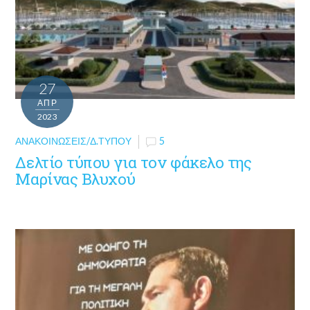
27
ΑΠΡ
2023
ΑΝΑΚΟΙΝΏΣΕΙΣ/Δ.ΤΎΠΟΥ
5
Δελτίο τύπου για τον φάκελο της
Μαρίνας Βλυχού