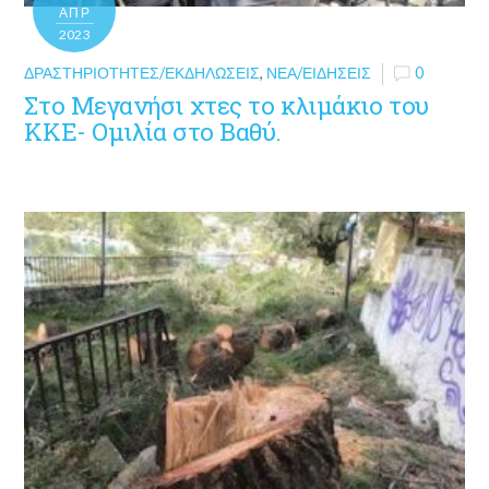
ΑΠΡ
2023
ΔΡΑΣΤΗΡΙΌΤΗΤΕΣ/ΕΚΔΗΛΏΣΕΙΣ
,
ΝΈΑ/ΕΙΔΉΣΕΙΣ
0
Στο Μεγανήσι χτες το κλιμάκιο του
ΚΚΕ- Ομιλία στο Βαθύ.