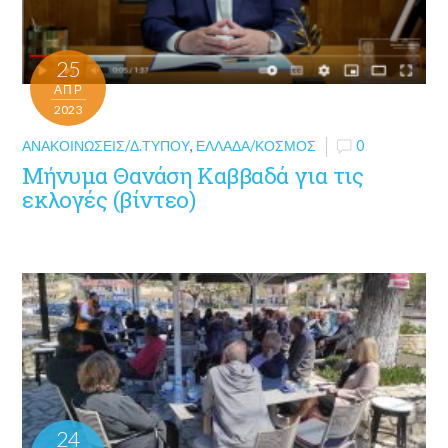
25
ΑΠΡ
2023
ΑΝΑΚΟΙΝΏΣΕΙΣ/Δ.ΤΎΠΟΥ
,
ΕΛΛΆΔΑ/ΚΌΣΜΟΣ
0
Μήνυμα Θανάση Καββαδά για τις
εκλογές (βίντεο)
24