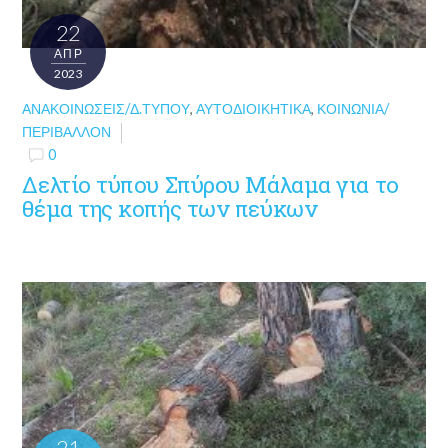
22
ΑΠΡ
2023
ΑΝΑΚΟΙΝΏΣΕΙΣ/Δ.ΤΎΠΟΥ
,
ΑΥΤΟΔΙΟΙΚΗΤΙΚΆ
,
ΚΟΙΝΩΝΊΑ/
ΠΕΡΙΒΆΛΛΟΝ
0
Δελτίο τύπου Σπύρου Μάλαμα για το
θέμα της κοπής των πεύκων
21