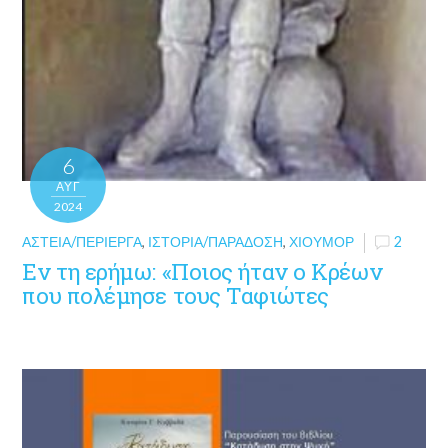
6
ΑΥΓ
2024
ΑΣΤΕΊΑ/ΠΕΡΊΕΡΓΑ
,
ΙΣΤΟΡΊΑ/ΠΑΡΆΔΟΣΗ
,
ΧΙΟΎΜΟΡ
2
Εν τη ερήμω: «Ποιος ήταν ο Κρέων
που πολέμησε τους Ταφιώτες