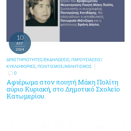
10
ΑΥΓ
2024
ΔΡΑΣΤΗΡΙΌΤΗΤΕΣ/ΕΚΔΗΛΏΣΕΙΣ
,
ΠΑΡΟΥΣΙΆΣΕΙΣ/
ΚΥΚΛΟΦΟΡΊΕΣ
,
ΠΟΛΙΤΙΣΜΌΣ/ΑΘΛΗΤΙΣΜΌΣ
0
Αφιέρωμα στον ποιητή Μάκη Πολίτη
αύριο Κυριακή, στο Δημοτικό Σχολείο
Κατωμερίου.