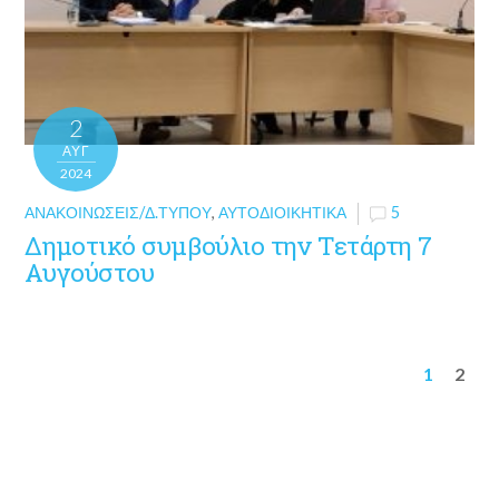
2
ΑΥΓ
2024
ΑΝΑΚΟΙΝΏΣΕΙΣ/Δ.ΤΎΠΟΥ
,
ΑΥΤΟΔΙΟΙΚΗΤΙΚΆ
5
Δημοτικό συμβούλιο την Τετάρτη 7
Αυγούστου
1
2