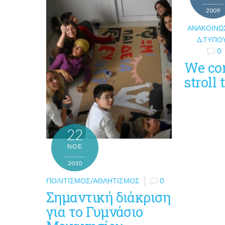
2009
ΑΝΑΚΟΙΝΏ
Δ.ΤΎΠΟ
0
We con
stroll
22
ΝΟΈ
2010
ΠΟΛΙΤΙΣΜΌΣ/ΑΘΛΗΤΙΣΜΌΣ
0
Σημαντική διάκριση
για το Γυμνάσιο