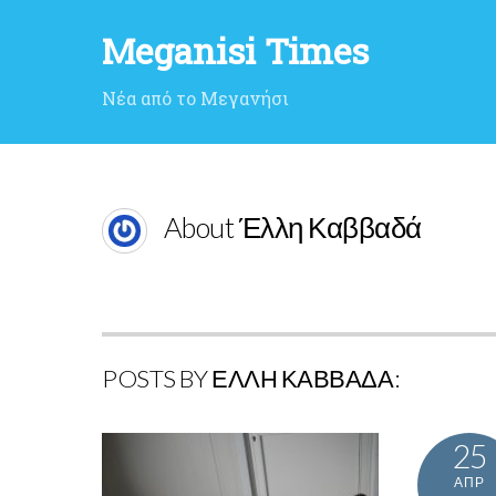
Meganisi Times
Νέα από το Μεγανήσι
About Έλλη Καββαδά
POSTS BY ΈΛΛΗ ΚΑΒΒΑΔΆ:
25
ΑΠΡ