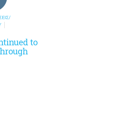
ΣΕΙΣ/
Υ
tinued to
 through