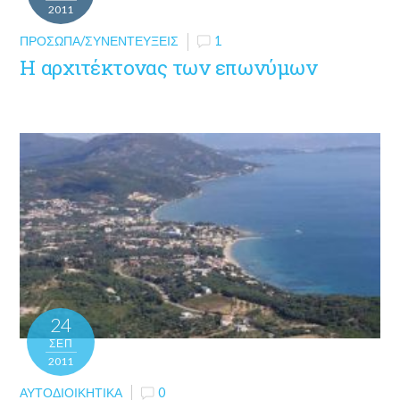
2011
ΠΡΌΣΩΠΑ/ΣΥΝΕΝΤΕΎΞΕΙΣ
1
Η αρχιτέκτονας των επωνύμων
24
ΣΕΠ
2011
ΑΥΤΟΔΙΟΙΚΗΤΙΚΆ
0