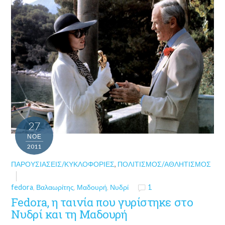
27
ΝΟΈ
2011
ΠΑΡΟΥΣΙΆΣΕΙΣ/ΚΥΚΛΟΦΟΡΊΕΣ
,
ΠΟΛΙΤΙΣΜΌΣ/ΑΘΛΗΤΙΣΜΌΣ
fedora
,
Βαλαωρίτης
,
Μαδουρή
,
Νυδρί
1
Fedora, η ταινία που γυρίστηκε στο
Νυδρί και τη Μαδουρή