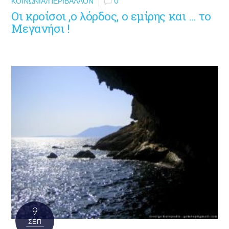
ΚΟΙΝΩΝΊΑ/ΠΕΡΙΒΆΛΛΟΝ
0
Οι κροίσοι ,ο λόρδος, ο εμίρης και … το
Μεγανήσι !
9
ΣΕΠ