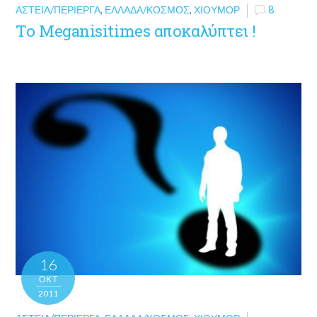
ΑΣΤΕΊΑ/ΠΕΡΊΕΡΓΑ
,
ΕΛΛΆΔΑ/ΚΌΣΜΟΣ
,
ΧΙΟΎΜΟΡ
8
To Meganisitimes αποκαλύπτει !
16
ΟΚΤ
2011