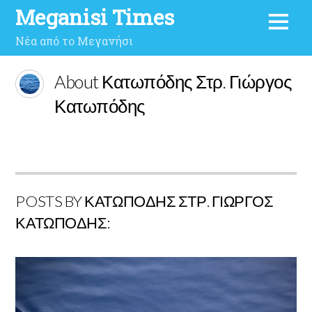
Meganisi Times
Νέα από το Μεγανήσι
About Κατωπόδης Στρ. Γιώργος
Κατωπόδης
POSTS BY ΚΑΤΩΠΌΔΗΣ ΣΤΡ. ΓΙΏΡΓΟΣ
ΚΑΤΩΠΌΔΗΣ: