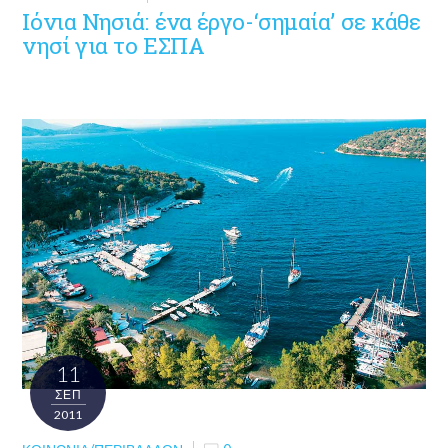
Ιόνια Νησιά: ένα έργο-‘σημαία’ σε κάθε
νησί για το ΕΣΠΑ
11
ΣΕΠ
2011