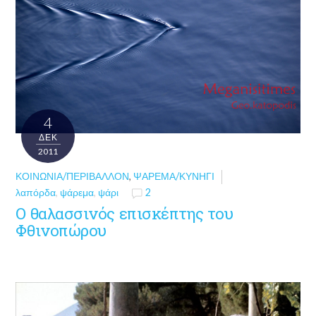
4
ΔΕΚ
2011
ΚΟΙΝΩΝΊΑ/ΠΕΡΙΒΆΛΛΟΝ
,
ΨΆΡΕΜΑ/ΚΥΝΉΓΙ
λαπόρδα
,
ψάρεμα
,
ψάρι
2
O θαλασσινός επισκέπτης του
Φθινοπώρου