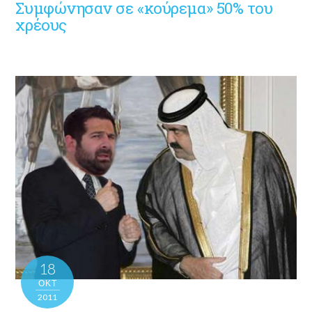
Συμφώνησαν σε «κούρεμα» 50% του
χρέους
18
ΟΚΤ
2011