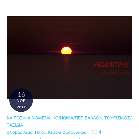
16
ΝΟΈ
2011
ΚΑΙΡΌΣ/ΦΑΙΝΌΜΕΝΑ
,
ΚΟΙΝΩΝΊΑ/ΠΕΡΙΒΆΛΛΟΝ
,
ΤΟΥΡΙΣΜΌΣ/
ΤΑΞΊΔΙΑ
ηλιοβασίλεμα
,
Ήλιος
,
Κεφάλι
,
φωτογραφία
4