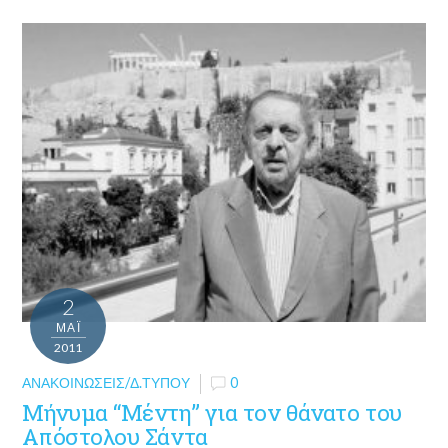
2
ΜΑΪ́
2011
ΑΝΑΚΟΙΝΏΣΕΙΣ/Δ.ΤΎΠΟΥ
0
Μήνυμα “Μέντη” για τον θάνατο του
Απόστολου Σάντα