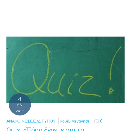
4
ΜΑΪ́
2011
ΑΝΑΚΟΙΝΏΣΕΙΣ/Δ.ΤΎΠΟΥ
Κουίζ
,
Μεγανήσι
0
Quiz: «Πόσα ξέρετε για το