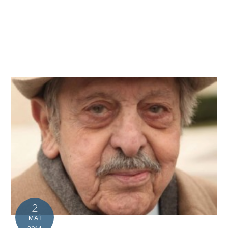
2
ΜΑΪ́