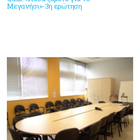
Μεγανήσι»-3η ερώτηση