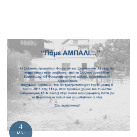
4
ΜΑΪ́