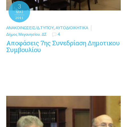
3
ΜΑΪ́
2011
ΑΝΑΚΟΙΝΏΣΕΙΣ/Δ.ΤΎΠΟΥ
,
ΑΥΤΟΔΙΟΙΚΗΤΙΚΆ
Δήμος Μεγανησίου
,
ΔΣ
4
Αποφάσεις 7ης Συνεδρίαση Δημοτικου
Συμβουλίου