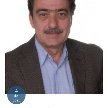
4
ΜΑΪ́
2011