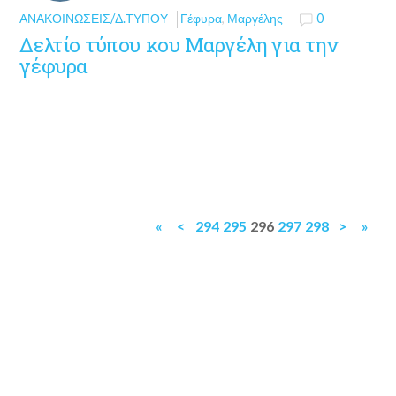
ΑΝΑΚΟΙΝΏΣΕΙΣ/Δ.ΤΎΠΟΥ
Γέφυρα
,
Μαργέλης
0
Δελτίο τύπου κου Μαργέλη για την
γέφυρα
«
<
294
295
296
297
298
>
»