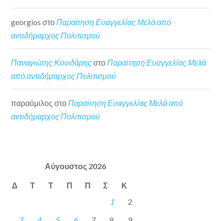
georgios
στο
Παραίτηση Ευαγγελίας Μελά από
αντιδήμαρχος Πολιτισμού
Παναγιώτης Κονιδάρης
στο
Παραίτηση Ευαγγελίας Μελά
από αντιδήμαρχος Πολιτισμού
παραόμιλος
στο
Παραίτηση Ευαγγελίας Μελά από
αντιδήμαρχος Πολιτισμού
Αύγουστος 2026
Δ
Τ
Τ
Π
Π
Σ
Κ
1
2
3
4
5
6
7
8
9