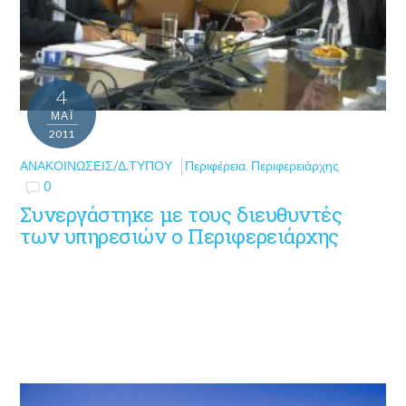
4
ΜΑΪ́
2011
ΑΝΑΚΟΙΝΏΣΕΙΣ/Δ.ΤΎΠΟΥ
Περιφέρεια
,
Περιφερειάρχης
0
Συνεργάστηκε με τους διευθυντές