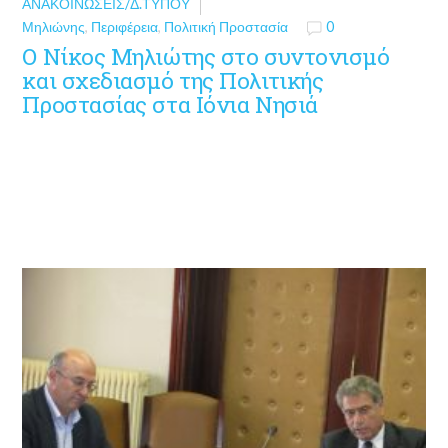
ΑΝΑΚΟΙΝΏΣΕΙΣ/Δ.ΤΎΠΟΥ
Μηλιώνης
,
Περιφέρεια
,
Πολιτική Προστασία
0
Ο Νίκος Μηλιώτης στο συντονισμό
και σχεδιασμό της Πολιτικής