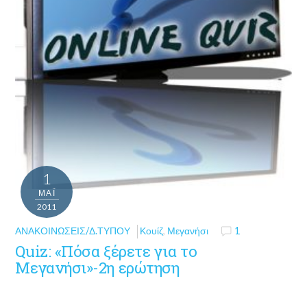
1
ΜΑΪ́
2011
ΑΝΑΚΟΙΝΏΣΕΙΣ/Δ.ΤΎΠΟΥ
Κουίζ
,
Μεγανήσι
1
Quiz: «Πόσα ξέρετε για το
Μεγανήσι»-2η ερώτηση