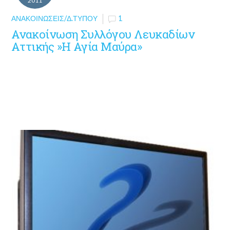
2011
ΑΝΑΚΟΙΝΏΣΕΙΣ/Δ.ΤΎΠΟΥ
1
Ανακοίνωση Συλλόγου Λευκαδίων
Αττικής »Η Αγία Μαύρα»