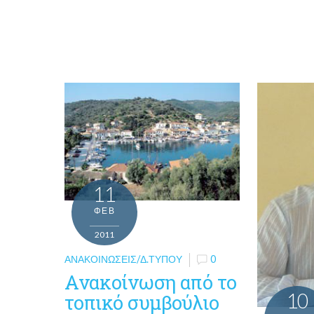
11
ΦΕΒ
2011
ΑΝΑΚΟΙΝΏΣΕΙΣ/Δ.ΤΎΠΟΥ
0
Aνακοίνωση από το
10
τοπικό συμβούλιο