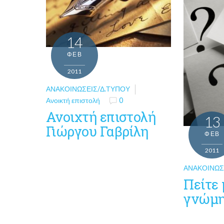
14
ΦΕΒ
2011
ΑΝΑΚΟΙΝΏΣΕΙΣ/Δ.ΤΎΠΟΥ
Ανοικτή επιστολή
0
Ανοιχτή επιστολή
13
Γιώργου Γαβρίλη
ΦΕΒ
2011
ΑΝΑΚΟΙΝΏΣ
Πείτε 
γνώμη