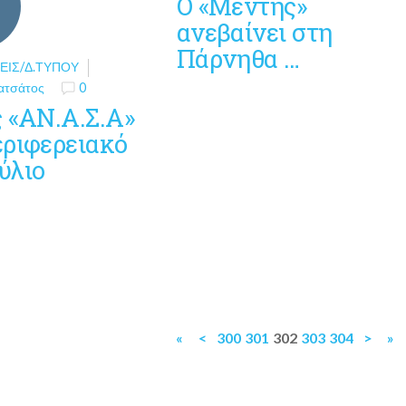
Ο «Μέντης»
ανεβαίνει στη
Πάρνηθα …
ΕΙΣ/Δ.ΤΎΠΟΥ
ατσάτος
0
ς «ΑΝ.Α.Σ.Α»
εριφερειακό
ύλιο
«
<
300
301
302
303
304
>
»