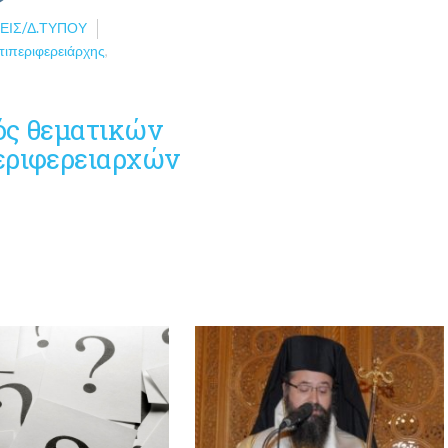
ΕΙΣ/Δ.ΤΎΠΟΥ
τιπεριφερειάρχης
,
ός θεματικών
εριφερειαρχών