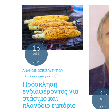
16
ΦΕΒ
2011
ΑΝΑΚΟΙΝΏΣΕΙΣ/Δ.ΤΎΠΟΥ
πλανόδιο εμπόριο
1
Πρόσκληση
ενδιαφέροντος για
15
στάσιμο και
ΦΕΒ
πλανόδιο εμπόριο
2011