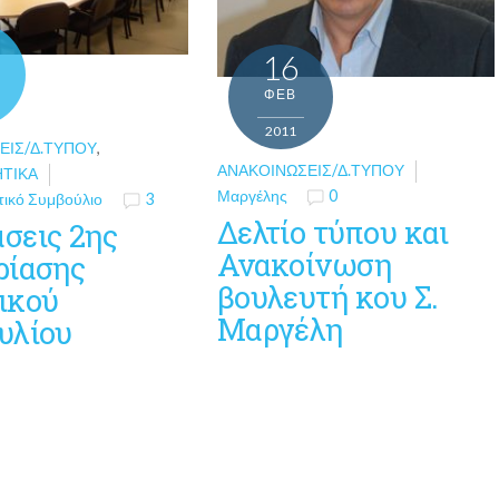
16
ΦΕΒ
2011
ΕΙΣ/Δ.ΤΎΠΟΥ
,
ΑΝΑΚΟΙΝΏΣΕΙΣ/Δ.ΤΎΠΟΥ
ΗΤΙΚΆ
Μαργέλης
0
τικό Συμβούλιο
3
Δελτίο τύπου και
σεις 2ης
Ανακοίνωση
ρίασης
βουλευτή κου Σ.
ικού
Μαργέλη
υλίου