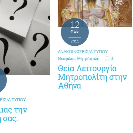
12
ΦΕΒ
2011
ΑΝΑΚΟΙΝΏΣΕΙΣ/Δ.ΤΎΠΟΥ
Θεόφιλος
,
Μητρόπολη
0
Θεία Λειτουργία
Μητροπολίτη στην
Αθήνα
ΕΙΣ/Δ.ΤΎΠΟΥ
μας την
 σας.