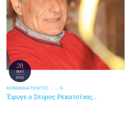
28
ΜΑΪ́
2012
ΚΟΙΝΩΝΙΚΆ/ΤΕΛΕΤΈΣ
0
Έφυγε ο Σπύρος Ρεκατσίνας…