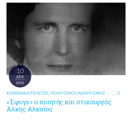
10
ΔΕΚ
2012
ΚΟΙΝΩΝΙΚΆ/ΤΕΛΕΤΈΣ
,
ΠΟΛΙΤΙΣΜΌΣ/ΑΘΛΗΤΙΣΜΌΣ
0
«Έφυγε» ο ποιητής και στιχουργός
Άλκης Αλκαίος