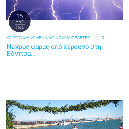
15
ΜΑΡ
2013
ΚΑΙΡΌΣ/ΦΑΙΝΌΜΕΝΑ
,
ΚΟΙΝΩΝΙΚΆ/ΤΕΛΕΤΈΣ
0
Νεκρός ψαράς από κεραυνό στη
Βόνιτσα…