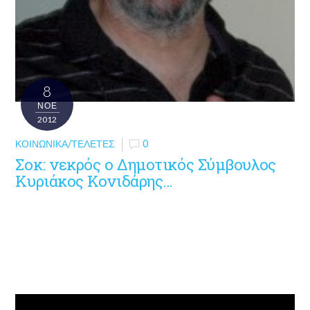
8
ΝΟΈ
2012
ΚΟΙΝΩΝΙΚΆ/ΤΕΛΕΤΈΣ
0
Σοκ: νεκρός ο Δημοτικός Σύμβουλος
Κυριάκος Κονιδάρης…