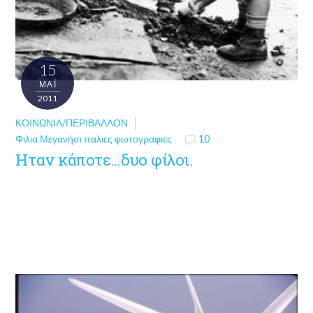
15
ΜΑΪ́
2011
ΚΟΙΝΩΝΊΑ/ΠΕΡΙΒΆΛΛΟΝ
Φιλια Μεγανήσι παλιες φωτογραφιες
10
Hταν κάποτε…δυο φίλοι.