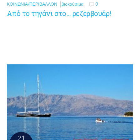
ΚΟΙΝΩΝΊΑ/ΠΕΡΙΒΆΛΛΟΝ
βιοκαύσιμα
0
Από το τηγάνι στο… ρεζερβουάρ!
21