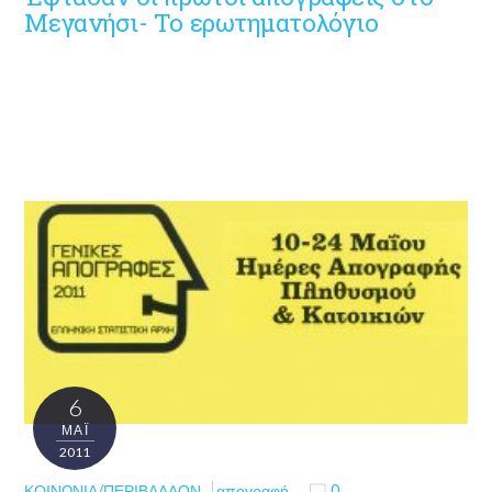
Μεγανήσι- Το ερωτηματολόγιο
6
ΜΑΪ́
2011
ΚΟΙΝΩΝΊΑ/ΠΕΡΙΒΆΛΛΟΝ
απογραφή
0