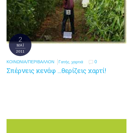
2
ΜΑΪ́
2011
ΚΟΙΝΩΝΊΑ/ΠΕΡΙΒΆΛΛΟΝ
Γατής
,
χαρτιά
0
Σπέρνεις κενάφ …θερίζεις χαρτί!