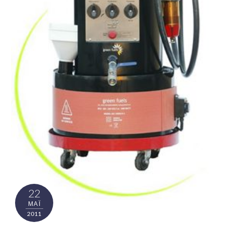
22
ΜΑΪ́
2011