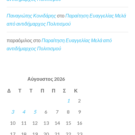
Παναγιώτης Κονιδάρης
στο
Παραίτηση Ευαγγελίας Μελά
από αντιδήμαρχος Πολιτισμού
παραόμιλος
στο
Παραίτηση Ευαγγελίας Μελά από
αντιδήμαρχος Πολιτισμού
Αύγουστος 2026
Δ
Τ
Τ
Π
Π
Σ
Κ
1
2
3
4
5
6
7
8
9
10
11
12
13
14
15
16
17
18
19
20
21
22
23