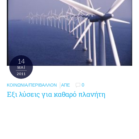
14
ΜΑΪ́
2011
ΚΟΙΝΩΝΊΑ/ΠΕΡΙΒΆΛΛΟΝ
ΑΠΕ
0
Εξι λύσεις για καθαρό πλανήτη