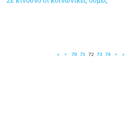
Σε κίνδυνο οι κοινωνικές δομές
«
<
70
71
72
73
74
>
»