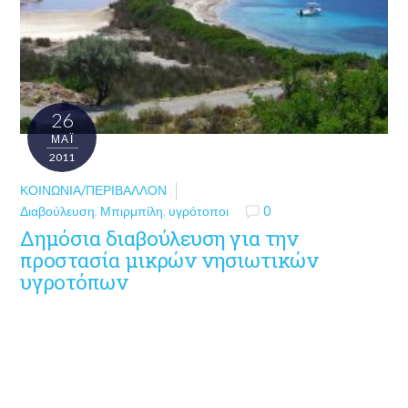
26
ΜΑΪ́
2011
ΚΟΙΝΩΝΊΑ/ΠΕΡΙΒΆΛΛΟΝ
Διαβούλευση
,
Μπιρμπίλη
,
υγρότοποι
0
Δημόσια διαβούλευση για την
προστασία μικρών νησιωτικών
υγροτόπων