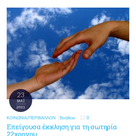
23
ΜΑΪ́
2011
ΚΟΙΝΩΝΊΑ/ΠΕΡΙΒΆΛΛΟΝ
Βοήθεια
0
Επείγουσα έκκληση για τη σωτηρία
22χρονου