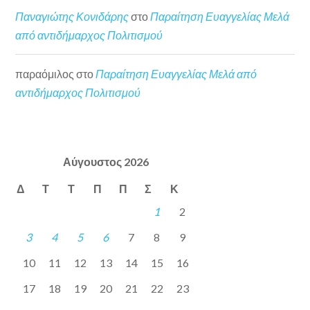
Παναγιώτης Κονιδάρης
στο
Παραίτηση Ευαγγελίας Μελά
από αντιδήμαρχος Πολιτισμού
παραόμιλος
στο
Παραίτηση Ευαγγελίας Μελά από
αντιδήμαρχος Πολιτισμού
Αύγουστος 2026
Δ
Τ
Τ
Π
Π
Σ
Κ
1
2
3
4
5
6
7
8
9
10
11
12
13
14
15
16
17
18
19
20
21
22
23