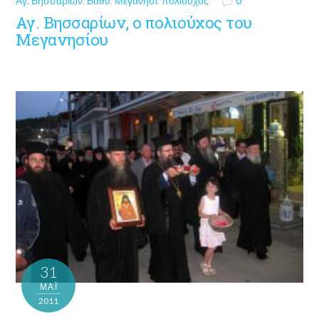
Αγ. Βησσαρίων
,
Βαθύ
,
Μεγανήσι
,
πολιούχος
0
Αγ. Βησσαρίων, ο πολιούχος του
Μεγανησίου
31
ΜΑΪ́
2011