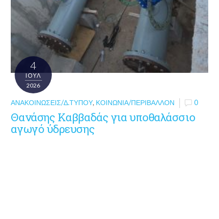
4
ΙΟΎΛ
2026
ΑΝΑΚΟΙΝΏΣΕΙΣ/Δ.ΤΎΠΟΥ
,
ΚΟΙΝΩΝΊΑ/ΠΕΡΙΒΆΛΛΟΝ
0
Θανάσης Καββαδάς για υποθαλάσσιο
αγωγό ύδρευσης