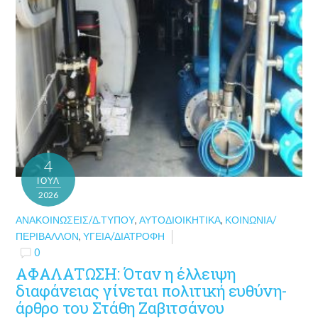
4
ΙΟΎΛ
2026
ΑΝΑΚΟΙΝΏΣΕΙΣ/Δ.ΤΎΠΟΥ
,
ΑΥΤΟΔΙΟΙΚΗΤΙΚΆ
,
ΚΟΙΝΩΝΊΑ/
ΠΕΡΙΒΆΛΛΟΝ
,
ΥΓΕΊΑ/ΔΙΑΤΡΟΦΉ
0
ΑΦΑΛΑΤΩΣΗ: Όταν η έλλειψη
διαφάνειας γίνεται πολιτική ευθύνη-
άρθρο του Στάθη Ζαβιτσάνου