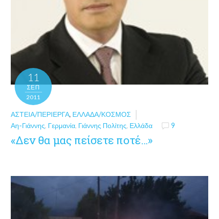
11
ΣΕΠ
2011
ΑΣΤΕΊΑ/ΠΕΡΊΕΡΓΑ
,
ΕΛΛΆΔΑ/ΚΌΣΜΟΣ
Αη-Γιάννης
,
Γερμανία
,
Γιάννης Πολίτης
,
Ελλάδα
9
«Δεν θα μας πείσετε ποτέ…»