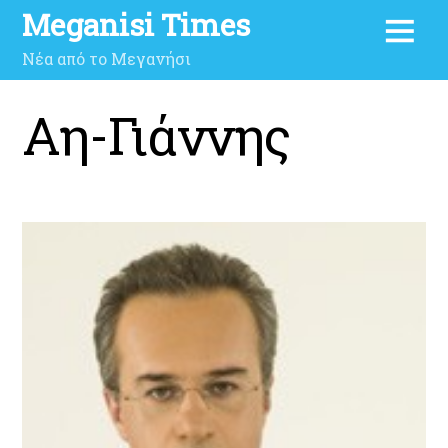
Meganisi Times
Νέα από το Μεγανήσι
Αη-Γιάννης