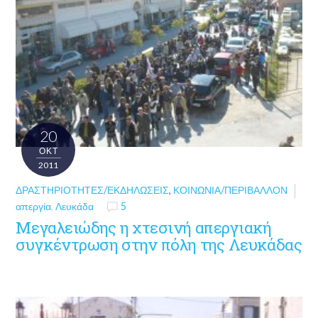
20
ΟΚΤ
2011
ΔΡΑΣΤΗΡΙΌΤΗΤΕΣ/ΕΚΔΗΛΏΣΕΙΣ
,
ΚΟΙΝΩΝΊΑ/ΠΕΡΙΒΆΛΛΟΝ
απεργία
,
Λευκάδα
5
Μεγαλειώδης η χτεσινή απεργιακή
συγκέντρωση στην πόλη της Λευκάδας