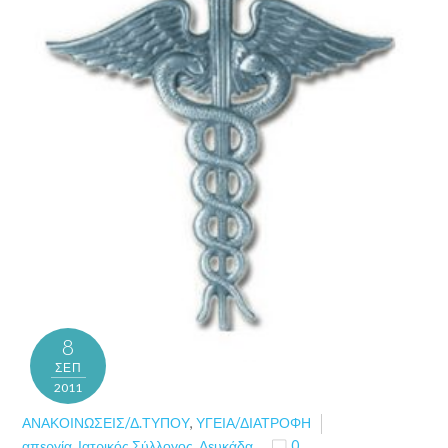
8
ΣΕΠ
2011
ΑΝΑΚΟΙΝΏΣΕΙΣ/Δ.ΤΎΠΟΥ
,
ΥΓΕΊΑ/ΔΙΑΤΡΟΦΉ
απεργία
,
Ιατρικός Σύλλογος
,
Λευκάδα
0