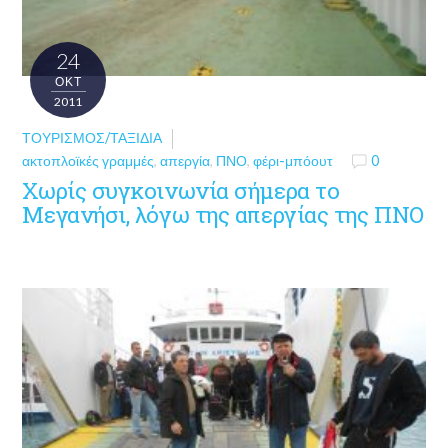
24
ΟΚΤ
2011
ΤΟΥΡΙΣΜΌΣ/ΤΑΞΊΔΙΑ
ακτοπλοϊκές γραμμές
,
απεργία
,
ΠΝΟ
,
φέρι-μπόουτ
0
Χωρίς συγκοινωνία σήμερα το
Μεγανήσι, λόγω της απεργίας της ΠΝΟ