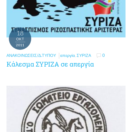
18
ΟΚΤ
2011
ΑΝΑΚΟΙΝΏΣΕΙΣ/Δ.ΤΎΠΟΥ
απεργία
,
ΣΥΡΙΖΑ
0
Κάλεσμα ΣΥΡΙΖΑ σε απεργία