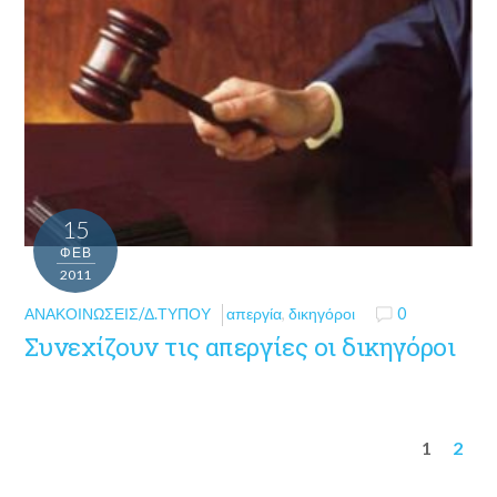
15
ΦΕΒ
2011
ΑΝΑΚΟΙΝΏΣΕΙΣ/Δ.ΤΎΠΟΥ
απεργία
,
δικηγόροι
0
Συνεχίζουν τις απεργίες οι δικηγόροι
1
2