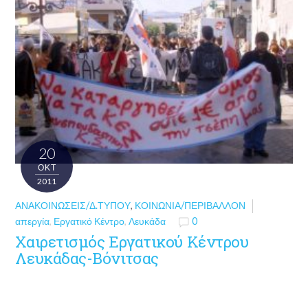
20
ΟΚΤ
2011
ΑΝΑΚΟΙΝΏΣΕΙΣ/Δ.ΤΎΠΟΥ
,
ΚΟΙΝΩΝΊΑ/ΠΕΡΙΒΆΛΛΟΝ
απεργία
,
Εργατικό Κέντρο
,
Λευκάδα
0
Χαιρετισμός Εργατικού Κέντρου
Λευκάδας-Βόνιτσας