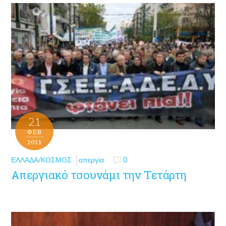
21
ΦΕΒ
2011
ΕΛΛΆΔΑ/ΚΌΣΜΟΣ
απεργία
0
Απεργιακό τσουνάμι την Τετάρτη