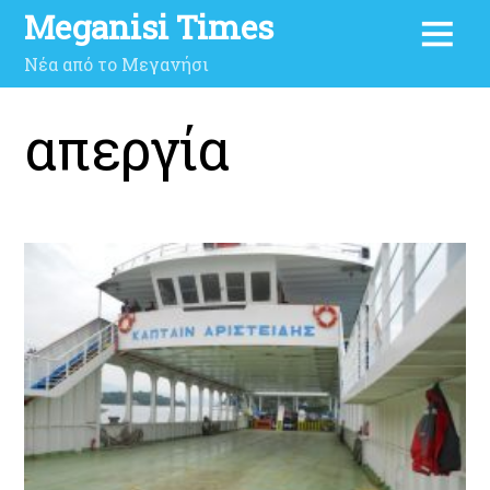
Meganisi Times
Νέα από το Μεγανήσι
απεργία