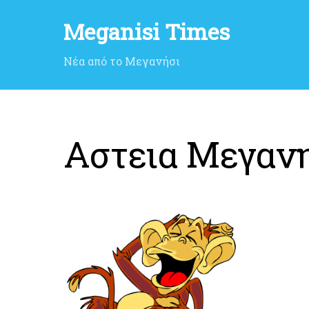
Meganisi Times
Νέα από το Μεγανήσι
Αστεια Μεγαν