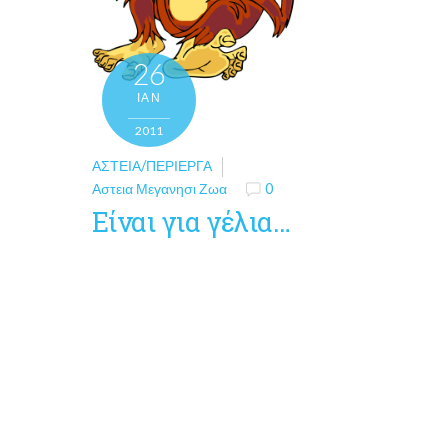
26
ΙΑΝ
2011
ΑΣΤΕΊΑ/ΠΕΡΊΕΡΓΑ
Αστεια Μεγανησι Ζωα
0
Είναι για γέλια…