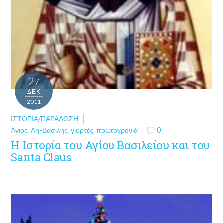
27
ΔΕΚ
2011
ΙΣΤΟΡΊΑ/ΠΑΡΆΔΟΣΗ
Άγιος
,
Αη-Βασίλης
,
γιορτές
,
πρωτοχρονιά
0
Η Ιστορία του Αγίου Βασιλείου και του
Santa Claus