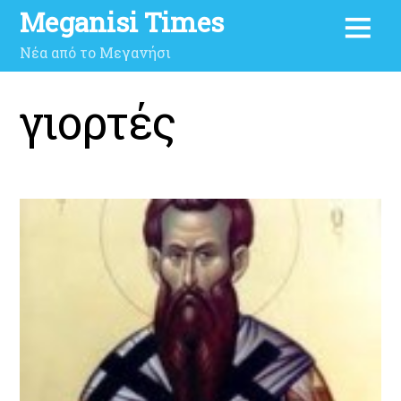
Meganisi Times
Νέα από το Μεγανήσι
γιορτές