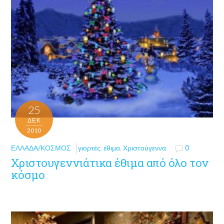
25
ΔΕΚ
2010
ΕΛΛΆΔΑ/ΚΌΣΜΟΣ
γιορτές
,
έθιμα
,
Χριστούγεννα
0
Χριστουγεννιάτικα έθιμα από όλο τον
κόσμο