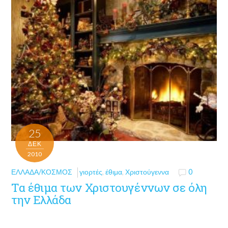
25
ΔΕΚ
2010
ΕΛΛΆΔΑ/ΚΌΣΜΟΣ
γιορτές
,
έθιμα
,
Χριστούγεννα
0
Τα έθιμα των Χριστουγέννων σε όλη
την Ελλάδα