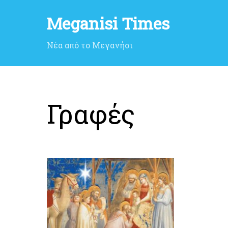
Meganisi Times
Νέα από το Μεγανήσι
Γραφές