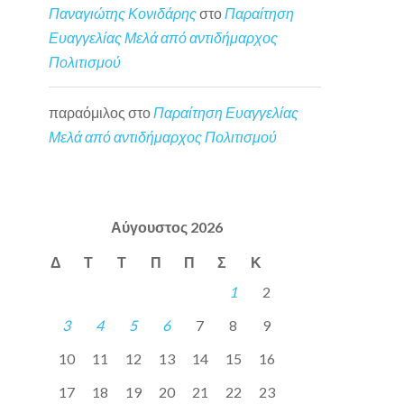
Παναγιώτης Κονιδάρης
στο
Παραίτηση
Ευαγγελίας Μελά από αντιδήμαρχος
Πολιτισμού
παραόμιλος
στο
Παραίτηση Ευαγγελίας
Μελά από αντιδήμαρχος Πολιτισμού
Αύγουστος 2026
Δ
Τ
Τ
Π
Π
Σ
Κ
1
2
3
4
5
6
7
8
9
10
11
12
13
14
15
16
17
18
19
20
21
22
23